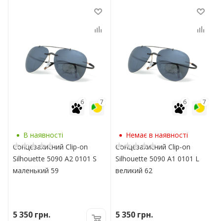
7
6
7
6
7
В наявності
Немає в наявності
Сонцезахисний Clip-on
Сонцезахисний Clip-on
U
Silhouette 5090 A2 0101 S
Silhouette 5090 A1 0101 L
маленький 59
великий 62
5 350
грн.
5 350
грн.