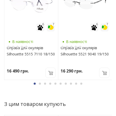
7
6
7
6
7
В наявності
В наявності
Оправа для окулярів
Оправа для окулярів
5
Silhouette 5515 7110 18/150
Silhouette 5521 9040 19/150
16 490
грн.
16 290
грн.
З цим товаром купують