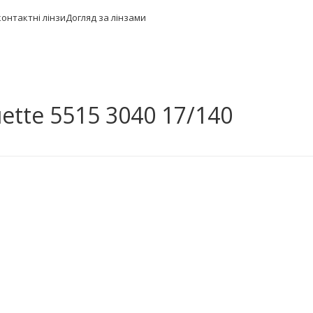
контактні лінзи
Догляд за лінзами
ette 5515 3040 17/140