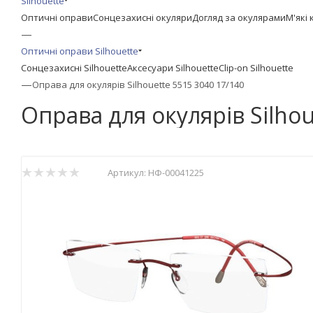
Silhouette
Оптичні оправи
Сонцезахисні окуляри
Догляд за окулярами
М'які 
—
Оптичні оправи Silhouette
Сонцезахисні Silhouette
Аксесуари Silhouette
Clip-on Silhouette
—
Оправа для окулярів Silhouette 5515 3040 17/140
Оправа для окулярів Silhou
Артикул:
НФ-00041225