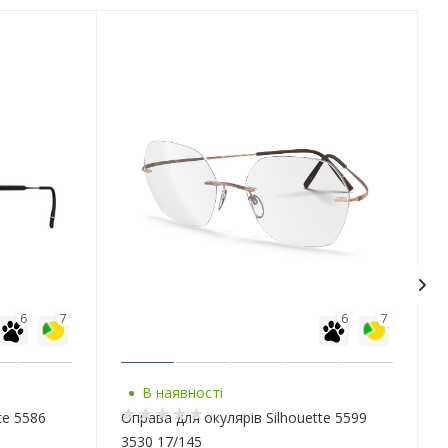
6
7
6
7
В наявності
te 5586
Оправа для окулярів Silhouette 5599
3530 17/145