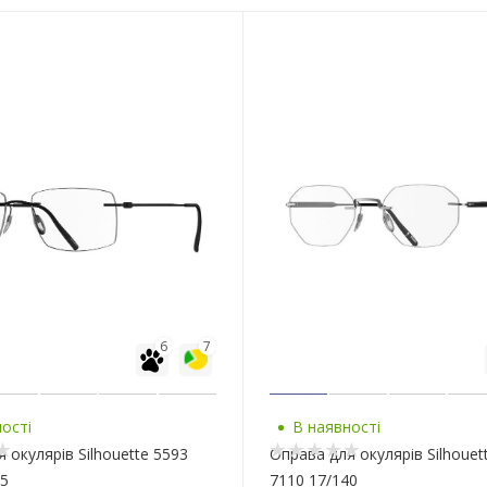
6
7
ості
В наявності
 окулярів Silhouette 5593
Оправа для окулярів Silhouet
45
7110 17/140