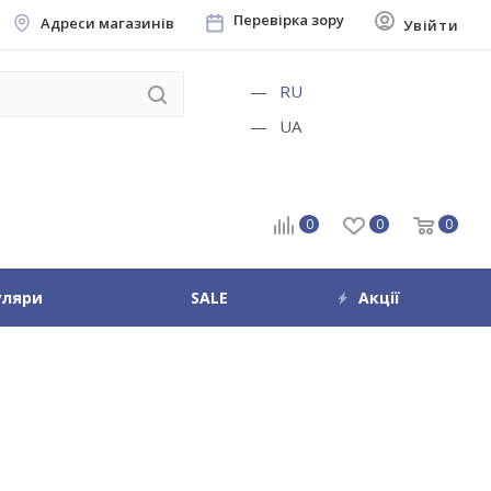
Перевірка зору
Адреси магазинів
Увійти
RU
UA
0
0
0
уляри
SALE
Акції