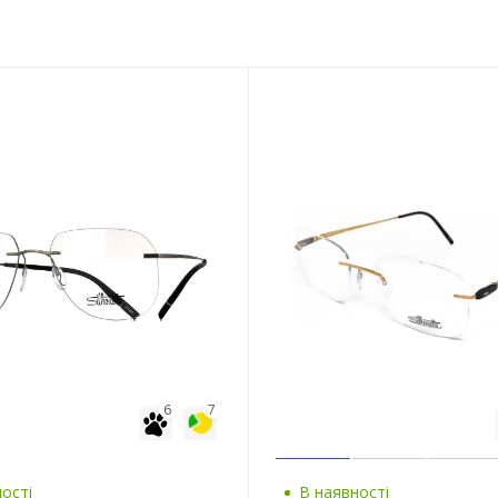
6
7
ості
В наявності