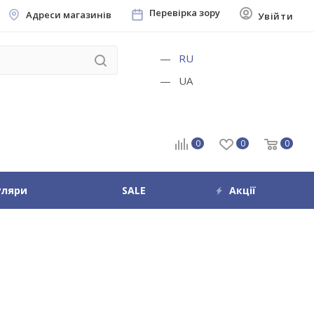
Перевірка зору
Адреси магазинів
Увійти
RU
UA
0
0
0
уляри
SALE
Акції