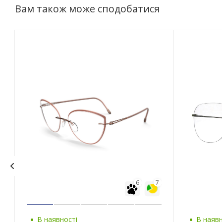
Вам також може сподобатися
6
7
В наявності
В наявн