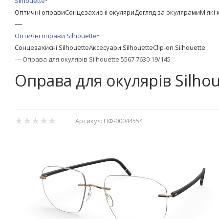
Silhouette
Оптичні оправи
Сонцезахисні окуляри
Догляд за окулярами
М'які 
—
Оптичні оправи Silhouette
Сонцезахисні Silhouette
Аксесуари Silhouette
Clip-on Silhouette
—
Оправа для окулярів Silhouette 5567 7630 19/145
Оправа для окулярів Silhou
Артикул:
НФ-00044554