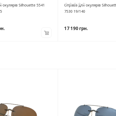
 окулярів Silhouette 5541
Оправа для окулярів Silhouet
45
7530 19/140
н.
17 190
грн.