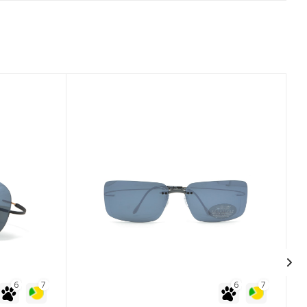
6
7
6
7