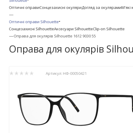
Silhouette
Оптичні оправи
Сонцезахисні окуляри
Догляд за окулярами
М'які 
—
Оптичні оправи Silhouette
Сонцезахисні Silhouette
Аксесуари Silhouette
Clip-on Silhouette
—
Оправа для окулярів Silhouette 1612 9030 55
Оправа для окулярів Silhou
Артикул:
НФ-00050421