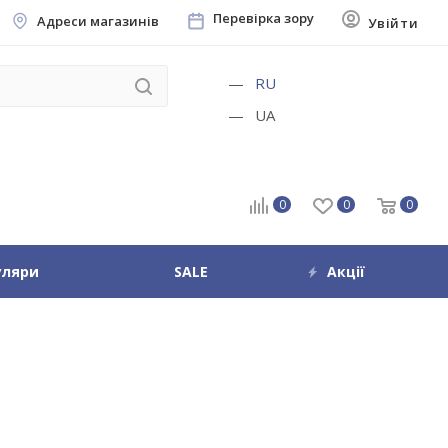
Перевірка зору
Адреси магазинів
Увійти
RU
UA
0
0
0
уляри
SALE
Акції