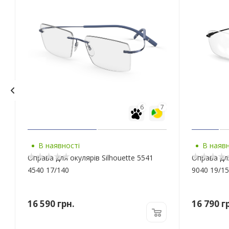
6
7
В наявності
В наявн
Оправа для окулярів Silhouette 5541
Оправа для
4540 17/140
9040 19/1
16 590
грн.
16 790
гр