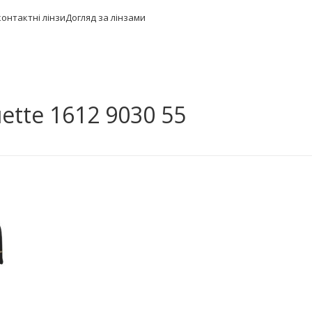
контактні лінзи
Догляд за лінзами
ette 1612 9030 55