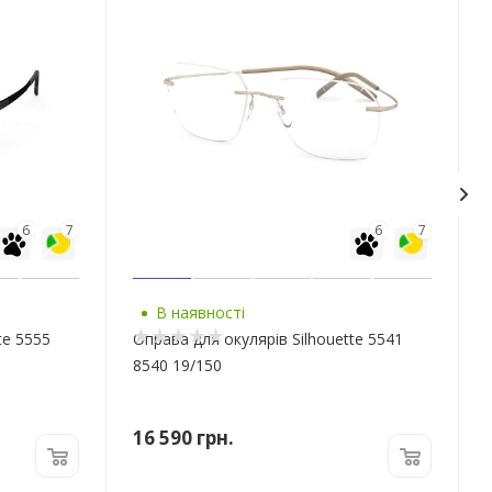
6
7
6
7
В наявності
te 5555
Оправа для окулярів Silhouette 5541
8540 19/150
16 590
грн.