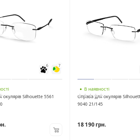
6
7
ості
В наявності
 окулярів Silhouette 5561
Оправа для окулярів Silhouet
50
9040 21/145
н.
18 190
грн.