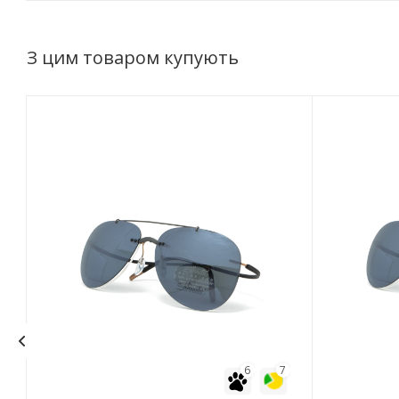
З цим товаром купують
6
7