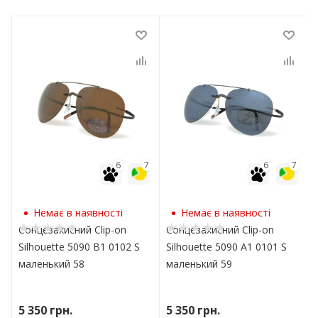
7
6
7
6
7
Немає в наявності
Немає в наявності
Сонцезахисний Clip-on
Сонцезахисний Clip-on
U
Silhouette 5090 B1 0102 S
Silhouette 5090 A1 0101 S
маленький 58
маленький 59
5 350
грн.
5 350
грн.