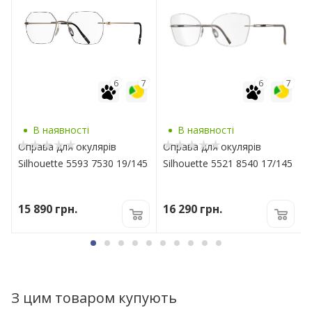
7
6
7
6
7
В наявності
В наявності
Оправа для окулярів
Оправа для окулярів
0
Silhouette 5593 7530 19/145
Silhouette 5521 8540 17/145
15 890
грн.
16 290
грн.
З цим товаром купують