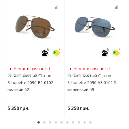
7
6
7
6
7
Немає в наявності
Немає в наявності
Сонцезахисний Clip-on
Сонцезахисний Clip-on
Silhouette 5090 B1 0102 L
Silhouette 5090 A3 0101 S
великий 62
маленький 59
5 350
грн.
5 350
грн.