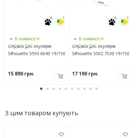
7
6
7
6
7
В наявності
В наявності
Оправа для окулярів
Оправа для окулярів
0
Silhouette 5593 6040 19/150
Silhouette 5502 7530 19/150
15 890
грн.
17 190
грн.
З цим товаром купують