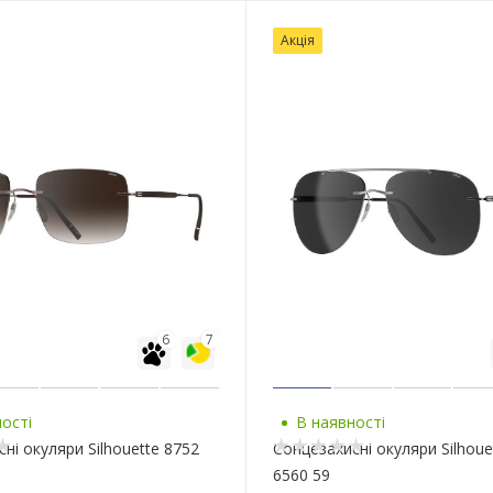
Акція
6
7
ості
В наявності
ні окуляри Silhouette 8752
Сонцезахисні окуляри Silhoue
6560 59