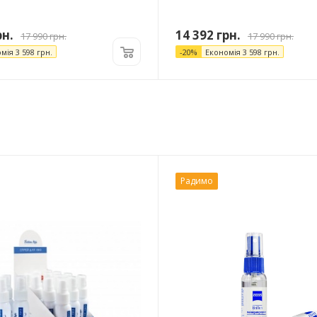
н.
14 392
грн.
17 990
грн.
17 990
грн.
омія
3 598
грн.
-
20
%
Економія
3 598
грн.
Радимо