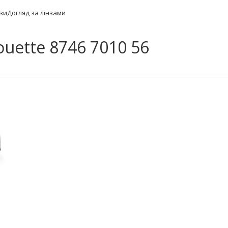
нзи
Догляд за лінзами
ouette 8746 7010 56