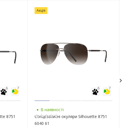
Акція
6
7
6
7
В наявності
tte 8751
Сонцезахисні окуляри Silhouette 8751
6040 61