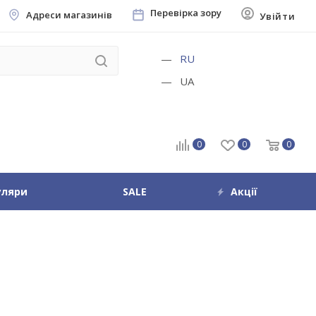
Перевірка зору
Адреси магазинів
Увійти
RU
UA
0
0
0
уляри
SALE
Акції