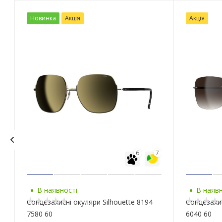
Новинка
Акція
Акція
6
7
В наявності
В наявн
Сонцезахисні окуляри Silhouette 8194
Сонцезахис
7580 60
6040 60