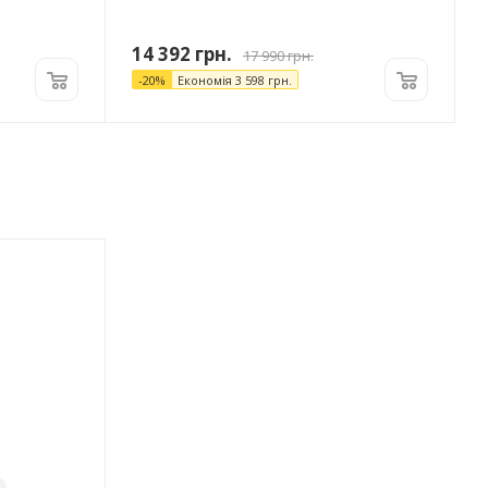
14 392
грн.
17 990
грн.
-
20
%
Економія
3 598
грн.