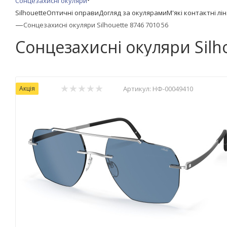
Сонцезахисні окуляри
Silhouette
Оптичні оправи
Догляд за окулярами
М'які контактні лі
—
Сонцезахисні окуляри Silhouette 8746 7010 56
Сонцезахисні окуляри Silh
Акція
Артикул:
НФ-00049410