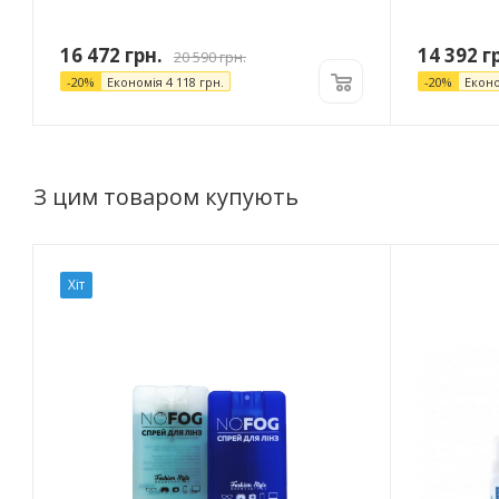
16 472
грн.
14 392
гр
20 590
грн.
-
20
%
Економія
4 118
грн.
-
20
%
Екон
З цим товаром купують
Хіт