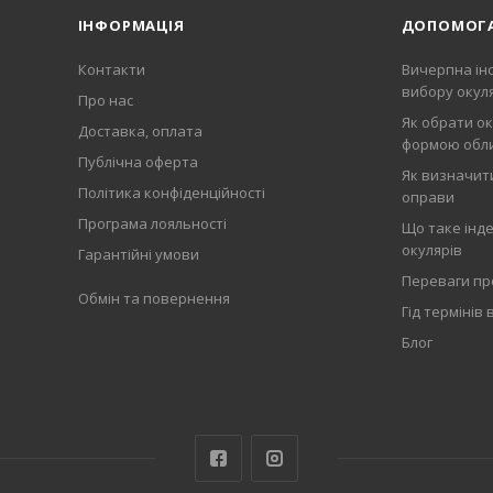
ІНФОРМАЦІЯ
ДОПОМОГ
Контакти
Вичерпна інс
вибору окул
Про нас
Як обрати ок
Доставка, оплата
формою обл
Публічна оферта
Як визначити
Політика конфіденційності
оправи
Програма лояльності
Що таке інде
окулярів
Гарантійні умови
Переваги пр
Обмін та повернення
Гід термінів 
Блог