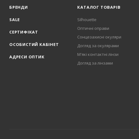
БРЕНДИ
КАТАЛОГ ТОВАРІВ
SALE
Silhouette
Оптичні оправи
СЕРТИФІКАТ
Сонцезахисні окуляри
ОСОБИСТИЙ КАБІНЕТ
Догляд за окулярами
М'які контактні лінзи
АДРЕСИ ОПТИК
Догляд за лінзами