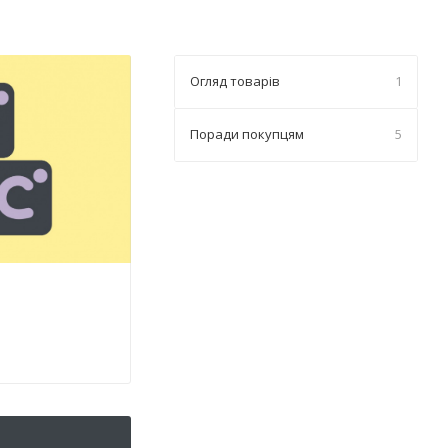
Огляд товарів
1
Поради покупцям
5