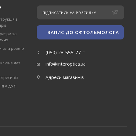
А
ПІДПИСАТИСЬ НА РОЗСИЛКУ
трукція з
ярів
ЗАПИС ДО ОФТОЛЬМОЛОГА
уляри за
иччя
 свій розмір
(050) 28-555-77
кс лінз для
info@interoptica.ua
Адреси магазинів
огресивів
від А до Я