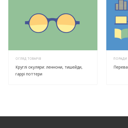
ОГЛЯД ТОВАРІВ
ПОРАДИ
Круглі окуляри: леннони, тишейди,
Перева
гаррі поттери