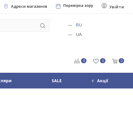
Перевірка зору
Адреси магазинів
Увійти
RU
UA
0
0
0
уляри
SALE
Акції