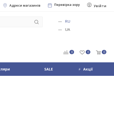
Перевірка зору
Адреси магазинів
Увійти
RU
UA
0
0
0
уляри
SALE
Акції