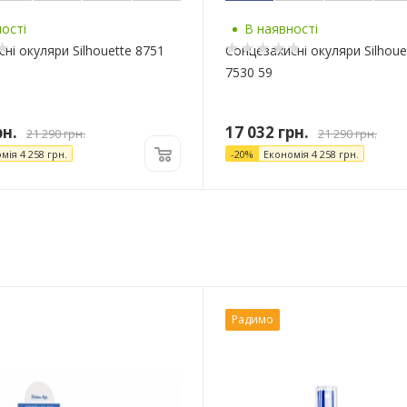
ості
В наявності
ні окуляри Silhouette 8751
Сонцезахисні окуляри Silhoue
7530 59
н.
17 032
грн.
21 290
грн.
21 290
грн.
омія
4 258
грн.
-
20
%
Економія
4 258
грн.
Радимо