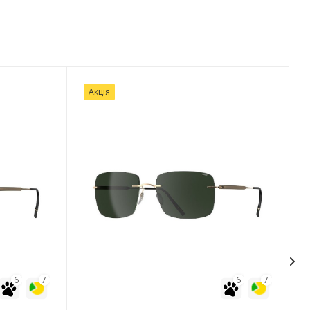
Акція
6
7
6
7