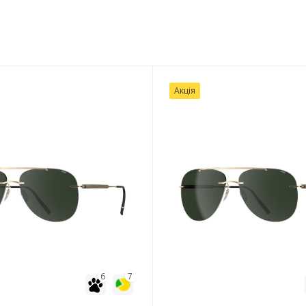
Акція
6
7