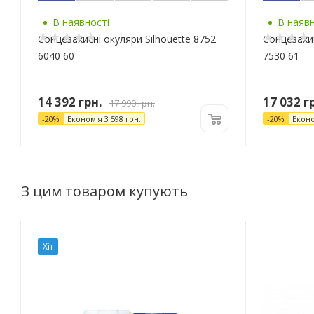
В наявності
В наявн
Сонцезахисні окуляри Silhouette 8752
Сонцезахис
6040 60
7530 61
14 392
грн.
17 032
гр
17 990
грн.
-
20
%
Економія
3 598
грн.
-
20
%
Екон
З цим товаром купують
Хіт