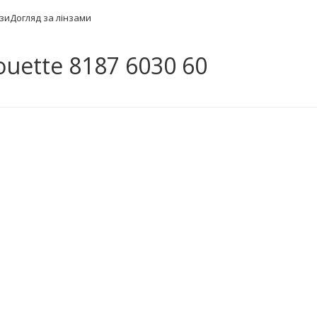
нзи
Догляд за лінзами
ouette 8187 6030 60