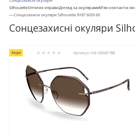
Сонцезахисні окуляри
Silhouette
Оптичні оправи
Догляд за окулярами
М'які контактні лі
—
Сонцезахисні окуляри Silhouette 8187 6030 60
Сонцезахисні окуляри Silh
Акція
Артикул:
НФ-00045788