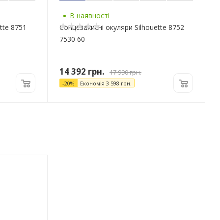
В наявності
tte 8751
Сонцезахисні окуляри Silhouette 8752
7530 60
14 392
грн.
17 990
грн.
-
20
%
Економія
3 598
грн.