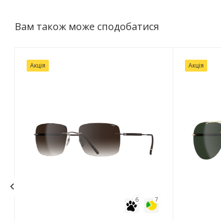
Вам також може сподобатися
Акція
Акція
6
7