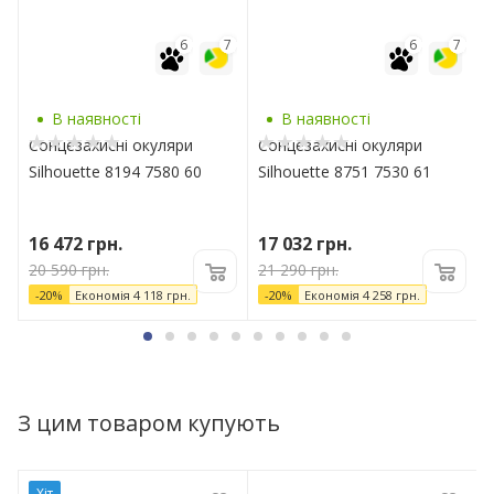
7
6
7
6
7
В наявності
В наявності
Сонцезахисні окуляри
Сонцезахисні окуляри
Silhouette 8194 7580 60
Silhouette 8751 7530 61
16 472
грн.
17 032
грн.
20 590
грн.
21 290
грн.
-
20
%
Економія
4 118
грн.
-
20
%
Економія
4 258
грн.
З цим товаром купують
Хіт