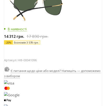
В наявності
17 890
грн.
14 312
грн.
-
20
%
Економія
3 578
грн.
Артикул:
НФ-00041096
Є питання щодо ціни або моделі? Напишіть — допоможемо
з вибором