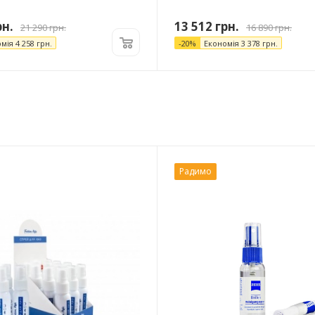
н.
13 512
грн.
21 290
грн.
16 890
грн.
омія
4 258
грн.
-
20
%
Економія
3 378
грн.
Радимо