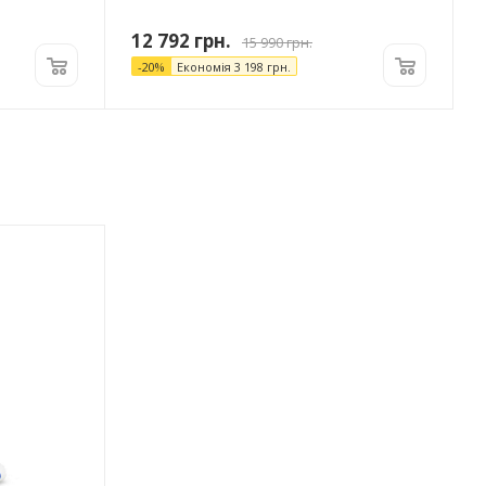
12 792
грн.
15 990
грн.
-
20
%
Економія
3 198
грн.