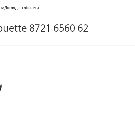
нзи
Догляд за лінзами
ouette 8721 6560 62