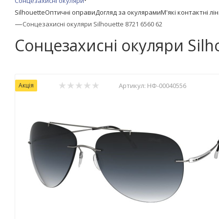
Сонцезахисні окуляри
Silhouette
Оптичні оправи
Догляд за окулярами
М'які контактні лі
—
Сонцезахисні окуляри Silhouette 8721 6560 62
Сонцезахисні окуляри Silh
Акція
Артикул:
НФ-00040556