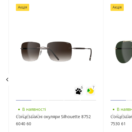
Акція
Акція
6
7
В наявності
В наявн
Сонцезахисні окуляри Silhouette 8752
Сонцезахис
6040 60
7530 61