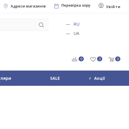
Перевірка зору
Адреси магазинів
Увійти
RU
UA
0
0
0
уляри
SALE
Акції