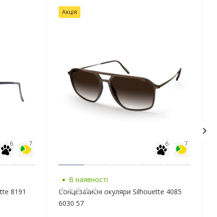
Акція
6
7
6
7
В наявності
tte 8191
Сонцезахисні окуляри Silhouette 4085
6030 57