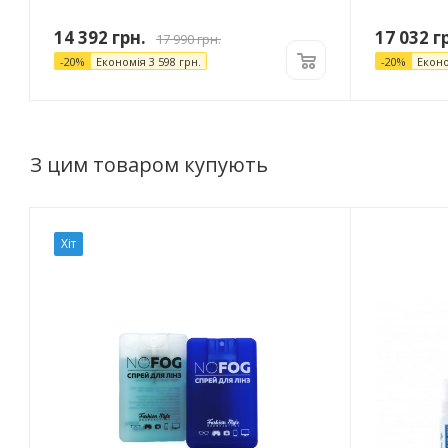
14 392
грн.
17 032
гр
17 990
грн.
-
20
%
Економія
3 598
грн.
-
20
%
Екон
З цим товаром купують
Хіт