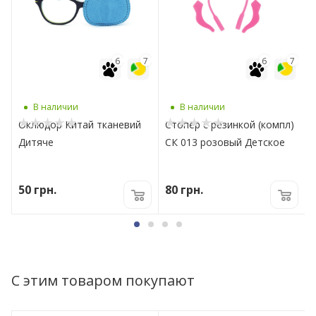
7
6
7
6
7
В наличии
В наличии
Оклюдор Китай тканевий
Стопер с резинкой (компл)
Дитяче
СК 013 розовый Детское
50
грн.
80
грн.
С этим товаром покупают