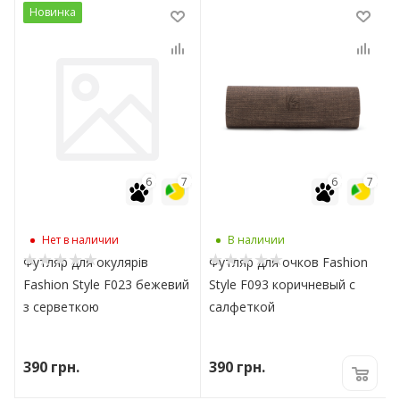
Новинка
7
6
7
6
7
Нет в наличии
В наличии
Футляр для окулярів
Футляр для очков Fashion
Fashion Style F023 бежевий
Style F093 коричневый с
з серветкою
салфеткой
390
грн.
390
грн.