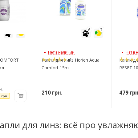
6
7
6
7
Нет в наличии
Нет в 
1
 COMFORT
Капли для линз Horien Aqua
Капли дл
мл
Comfort 15ml
RESET 1
н.
210
грн.
479
грн
5
грн.
капли для линз: всё про увлажн