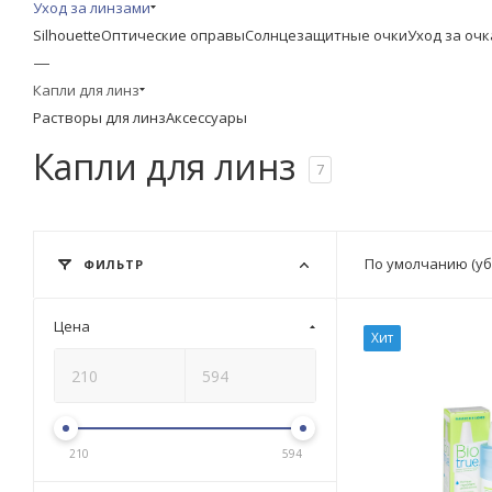
Уход за линзами
Silhouette
Оптические оправы
Солнцезащитные очки
Уход за оч
—
Капли для линз
Растворы для линз
Аксессуары
Капли для линз
7
По умолчанию (у
ФИЛЬТР
Цена
Хит
210
594