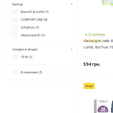
Бренд
Bausch & Lomb (
1
)
COMFORT LINE (
4
)
Schalcon (
1
)
В наличии
Vitaresearch (
1
)
5
Капли для линз 
Lomb, BioTrue 1
Скидки и акции
19 % (
1
)
594
грн.
В наличии (
7
)
Акція