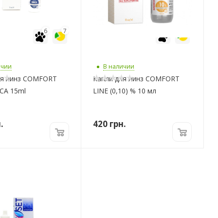
6
7
6
7
ичии
В наличии
ля линз COMFORT
Капли для линз COMFORT
CA 15ml
LINE (0,10) % 10 мл
.
420
грн.