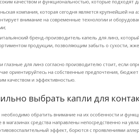
соким качеством и функциональностью, которые подходят дл
ваньская компания, которая сегодня является крупнейшей на 
центирует внимание на современные технологии и оборудо
ми;
h: итальянский бренд-производитель капель для линз, кото
ртиментом продукции, позволяющим забыть о сухости, жжени
и глазные для линз согласно производителю стоит, если оп
лучае ориентируйтесь на собственные предпочтения, бюджет
им качеством и эффективностью.
вильно выбрать капли для конта
 необходимо обратить внимание на их особенности и функци
 в магазинах средства направлены непосредственно на увлаж
отивовоспалительный эффект, борются с проявлениями аллерг