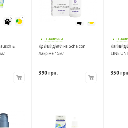
6
7
6
7
В наличии
В нал
Bausch &
Краплі для лінз Schalcon
Капли д
0мл
Лакріме 15мл
LINE UNI
390
грн.
350
грн