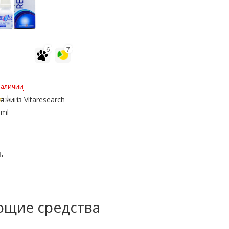
6
7
наличии
4
я линз Vitaresearch
0ml
.
яющие средства