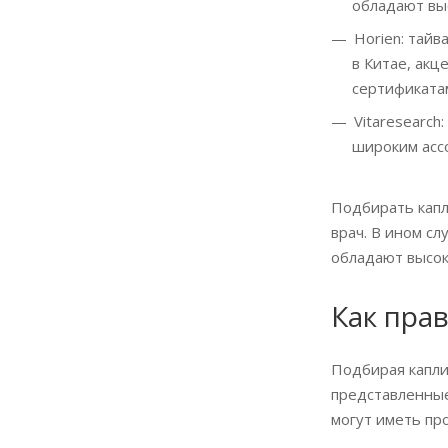
обладают вы
Horien: тай
в Китае, ак
сертификата
Vitaresearc
широким ассо
Подбирать капл
врач. В ином с
обладают высок
Как пра
Подбирая капли
представленные
могут иметь пр