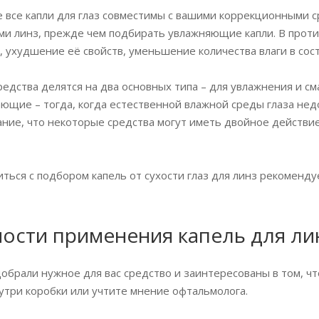
е все капли для глаз совместимы с вашими коррекционными с
ми линз, прежде чем подбирать увлажняющие капли. В прот
, ухудшение её свойств, уменьшение количества влаги в сост
едства делятся на два основных типа – для увлажнения и см
вающие – тогда, когда естественной влажной среды глаза не
ние, что некоторые средства могут иметь двойное действ
ться с подбором капель от сухости глаз для линз рекоменду
ости применения капель для ли
добрали нужное для вас средство и заинтересованы в том, ч
утри коробки или учтите мнение офтальмолога.