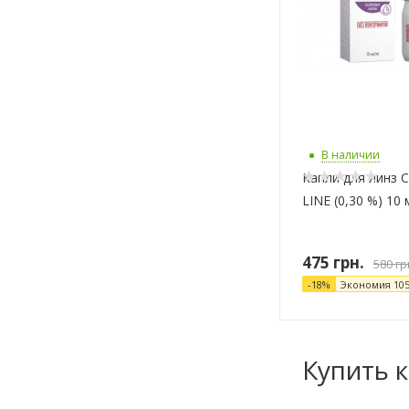
В наличии
Капли для линз
LINE (0,30 %) 10 
475
грн.
580
гр
-
18
%
Экономия
10
Купить 