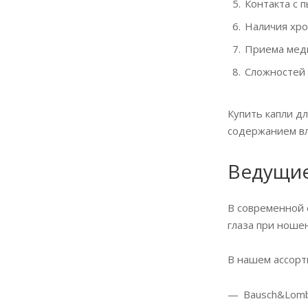
Контакта с 
Наличия хро
Приема меди
Сложностей 
Купить капли д
содержанием вл
Ведущие
В современной 
глаза при ноше
В нашем ассорт
Bausch&Lomb