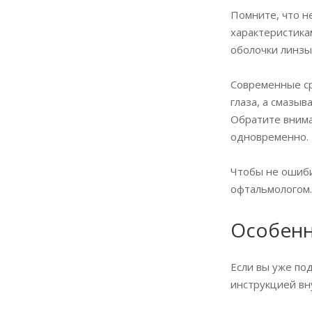
Помните, что н
характеристика
оболочки линзы
Современные ср
глаза, а смазы
Обратите внима
одновременно.
Чтобы не ошиби
офтальмологом.
Особенн
Если вы уже по
инструкцией вн