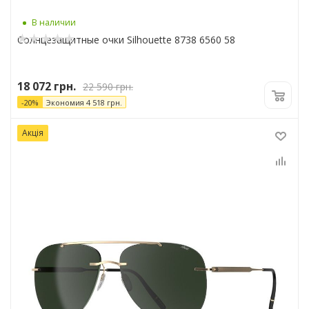
В наличии
Солнцезащитные очки Silhouette 8738 6560 58
18 072
грн.
22 590
грн.
-
20
%
Экономия
4 518
грн.
Акція