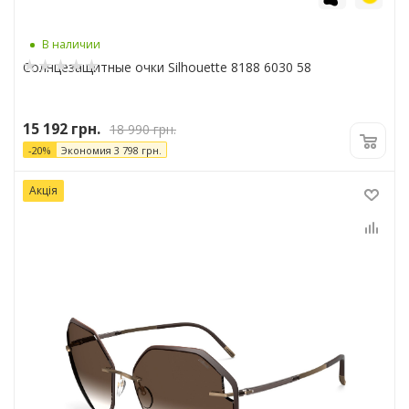
В наличии
Солнцезащитные очки Silhouette 8188 6030 58
15 192
грн.
18 990
грн.
-
20
%
Экономия
3 798
грн.
Акція