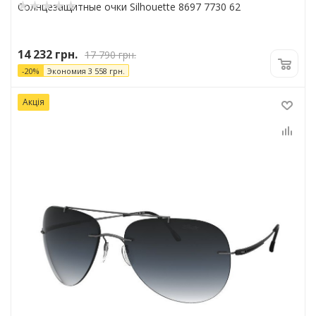
Солнцезащитные очки Silhouette 8697 7730 62
14 232
грн.
17 790
грн.
-
20
%
Экономия
3 558
грн.
Акція