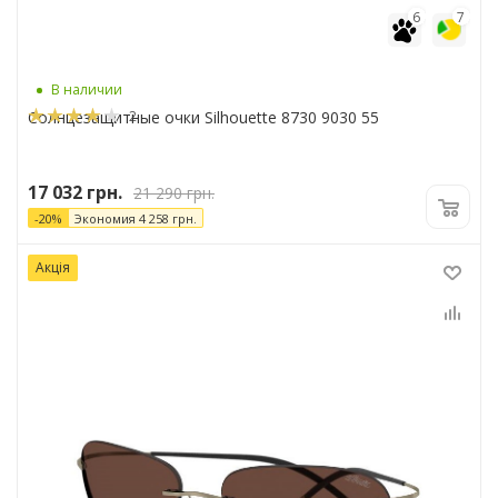
6
7
В наличии
2
Солнцезащитные очки Silhouette 8730 9030 55
17 032
грн.
21 290
грн.
-
20
%
Экономия
4 258
грн.
Акція