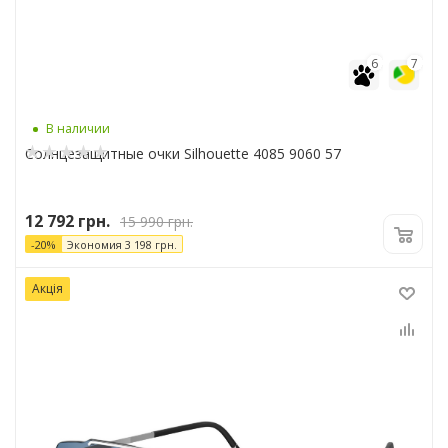
6
7
В наличии
Солнцезащитные очки Silhouette 4085 9060 57
12 792
грн.
15 990
грн.
-
20
%
Экономия
3 198
грн.
Акція