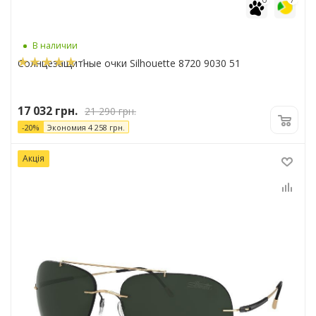
В наличии
1
Солнцезащитные очки Silhouette 8720 9030 51
17 032
грн.
21 290
грн.
-
20
%
Экономия
4 258
грн.
Акція