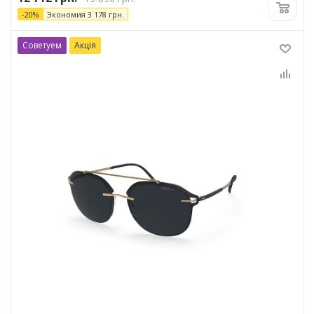
-
20
%
Экономия
3 178
грн.
Советуем
Акція