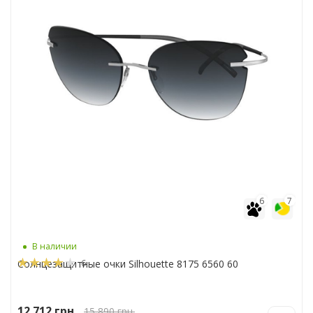
6
7
В наличии
6
Солнцезащитные очки Silhouette 8175 6560 60
12 712
грн.
15 890
грн.