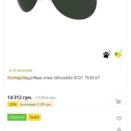
6
7
В наличии
4
Солнцезащитные очки Silhouette 8721 7530 67
14 312
грн.
17 890
грн.
-
20
%
Экономия
3 578
грн.
Новинка
Акція