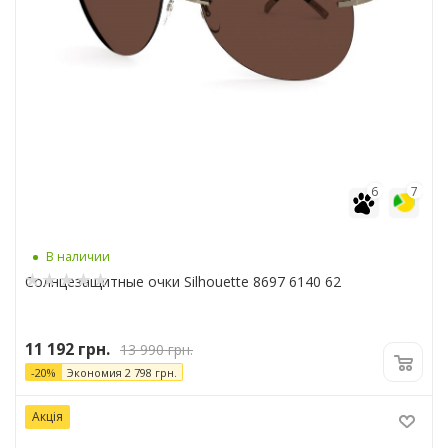
6
7
В наличии
Солнцезащитные очки Silhouette 8697 6140 62
11 192
грн.
13 990
грн.
-
20
%
Экономия
2 798
грн.
Акція