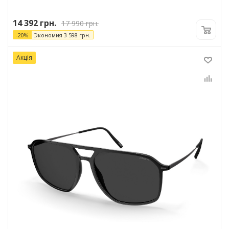
14 392
грн.
17 990
грн.
-
20
%
Экономия
3 598
грн.
Акція