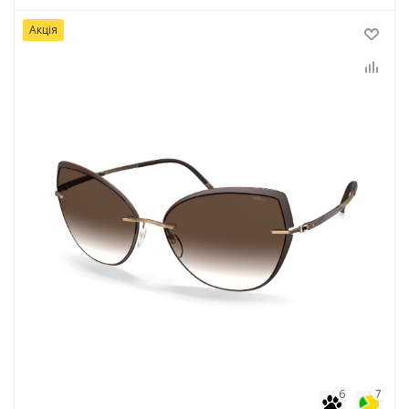
Акція
6
7