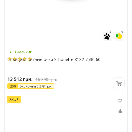
6
7
В наличии
1
Солнцезащитные очки Silhouette 8182 7530 60
13 512
грн.
16 890
грн.
-
20
%
Экономия
3 378
грн.
Акція