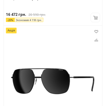
16 472
грн.
20 590
грн.
-
20
%
Экономия
4 118
грн.
Акція