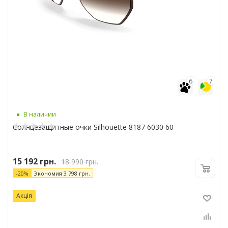
6
7
В наличии
Солнцезащитные очки Silhouette 8187 6030 60
15 192
грн.
18 990
грн.
-
20
%
Экономия
3 798
грн.
Акція