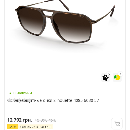
6
7
В наличии
Солнцезащитные очки Silhouette 4085 6030 57
12 792
грн.
15 990
грн.
-
20
%
Экономия
3 198
грн.