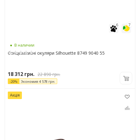
6
7
В наличии
Сонцезахисні окуляри Silhouette 8749 9040 55
18 312
грн.
22 890
грн.
-
20
%
Экономия
4 578
грн.
Акція