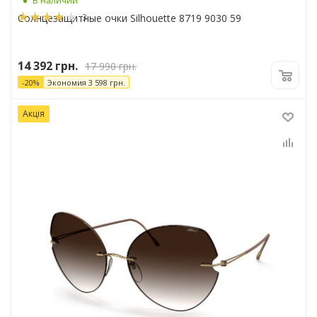
В наличии
3
Солнцезащитные очки Silhouette 8719 9030 59
14 392
грн.
17 990
грн.
-
20
%
Экономия
3 598
грн.
Акція