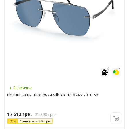
6
7
В наличии
Солнцезащитные очки Silhouette 8746 7010 56
17 512
грн.
21 890
грн.
-
20
%
Экономия
4 378
грн.