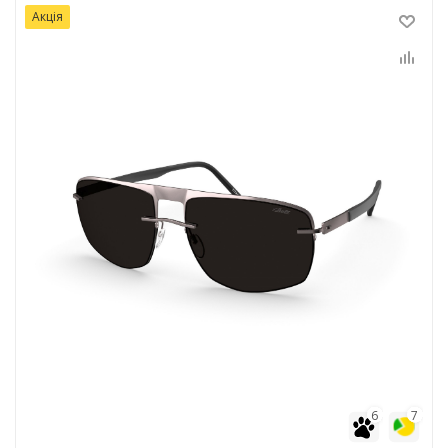
Акція
6
7