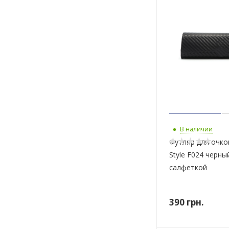
В наличии
Футляр для очко
Style F024 черны
салфеткой
390
грн.