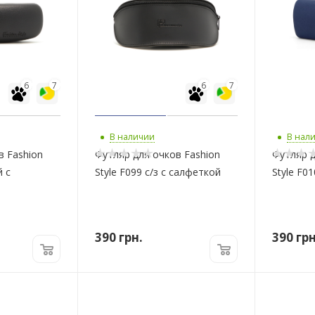
6
7
6
7
В наличии
В нал
в Fashion
Футляр для очков Fashion
Футляр д
й с
Style F099 с/з с салфеткой
Style F0
390
грн.
390
грн