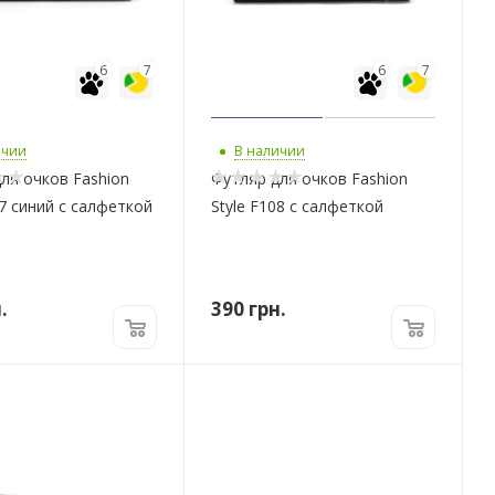
6
7
6
7
ичии
В наличии
ля очков Fashion
Футляр для очков Fashion
17 синий с салфеткой
Style F108 с салфеткой
.
390
грн.