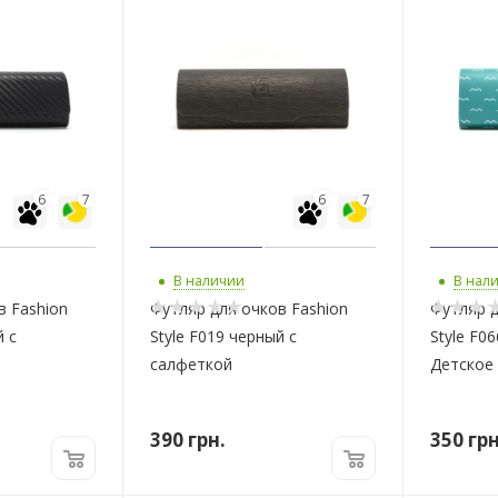
6
7
6
7
В наличии
В нал
в Fashion
Футляр для очков Fashion
Футляр д
й с
Style F019 черный с
Style F0
салфеткой
Детское
390
грн.
350
грн