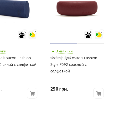
6
7
6
7
ичии
В наличии
ля очков Fashion
Футляр для очков Fashion
10 синий с салфеткой
Style F092 красный с
салфеткой
.
250
грн.