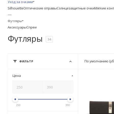
Уход за очками
Silhouette
Оптические оправы
Солнцезащитные очки
Мягкие кон
—
Футляры
Аксессуары
Спреи
Футляры
34
По умолчанию (у
ФИЛЬТР
Цена
250
390