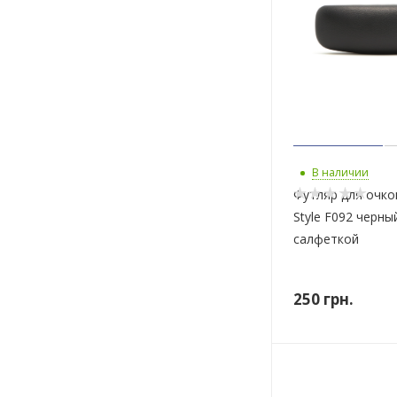
В наличии
Футляр для очко
Style F092 черны
салфеткой
250
грн.