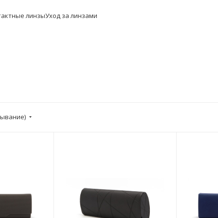
тактные линзы
Уход за линзами
бывание)