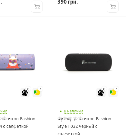
.
390
грн.
6
7
6
7
ичии
В наличии
ля очков Fashion
Футляр для очков Fashion
64 с салфеткой
Style F032 черный с
салфеткой