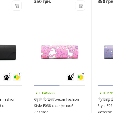
350
грн.
350
грн
6
7
6
7
В наличии
В нал
в Fashion
Футляр для очков Fashion
Футляр д
й с
Style F038 с салфеткой
Style F0
Детское
Детское