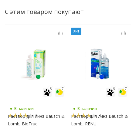
С этим товаром покупают
Хит
7
6
7
6
7
В наличии
В наличии
5
4
Раствор для линз Bausch &
Раствор для линз Bausch &
Lomb, BioTrue
Lomb, RENU