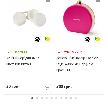
7
6
7
6
7
В наличии
Нет в наличии
Контейнер для линз
Дорожный набор Fashion
цветной Китай
Style А8065-К Парфюм
красный
30
грн.
300
грн.