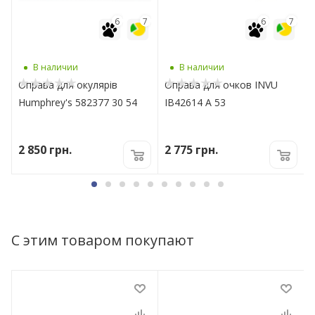
7
6
7
6
7
В наличии
В наличии
Оправа для окулярів
Оправа для очков INVU
Humphrey's 582377 30 54
IB42614 А 53
2 850
грн.
2 775
грн.
С этим товаром покупают