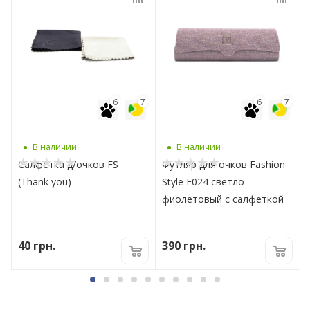
7
6
7
6
7
В наличии
В наличии
Салфетка д/очков FS
Футляр для очков Fashion
(Thank you)
Style F024 светло
фиолетовый с салфеткой
40
грн.
390
грн.