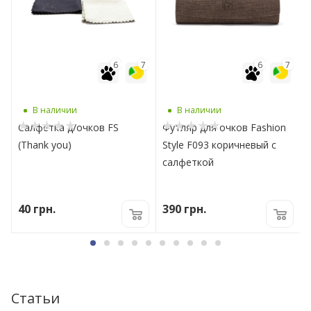
7
6
7
6
7
В наличии
В наличии
Салфетка д/очков FS
Футляр для очков Fashion
(Thank you)
Style F093 коричневый с
салфеткой
40
грн.
390
грн.
Статьи