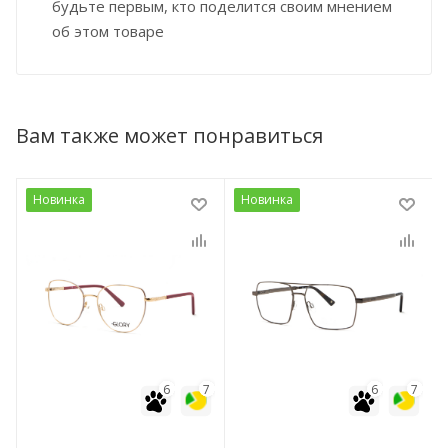
будьте первым, кто поделится своим мнением
об этом товаре
Вам также может понравиться
Новинка
Новинка
7
6
7
6
7