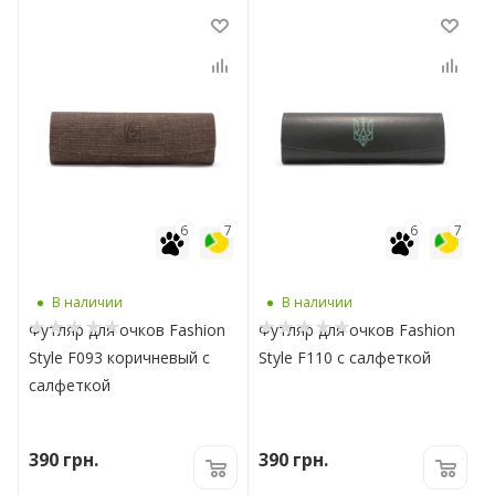
7
6
7
6
7
В наличии
В наличии
Футляр для очков Fashion
Футляр для очков Fashion
Style F093 коричневый с
Style F110 с салфеткой
салфеткой
390
грн.
390
грн.