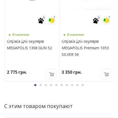
7
6
7
6
7
В наличии
В наличии
Оправа для окулярів
Оправа для окулярів
MEGAPOLIS 1308 GUN 52
MEGAPOLIS Premium 1053
SILVER 56
2 775
грн.
3 350
грн.
С этим товаром покупают