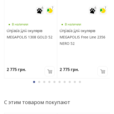
7
6
7
6
7
В наличии
В наличии
Оправа для окулярів
Оправа для окулярів
MEGAPOLIS 1308 GOLD 52
MEGAPOLIS Free Line 2356
NERO 52
2 775
грн.
2 775
грн.
С этим товаром покупают