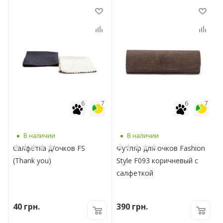
7
6
7
6
7
В наличии
В наличии
Салфетка д/очков FS
Футляр для очков Fashion
(Thank you)
Style F093 коричневый с
салфеткой
40
грн.
390
грн.