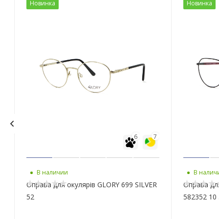
Новинка
Новинка
6
7
В наличии
В налич
Оправа для окулярів GLORY 699 SILVER
Оправа дл
52
582352 10