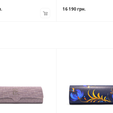
.
16 190
грн.