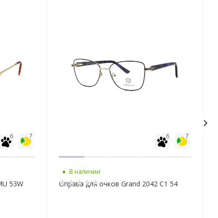
6
7
6
7
В наличии
VMU 53W
Оправа для очков Grand 2042 C1 54