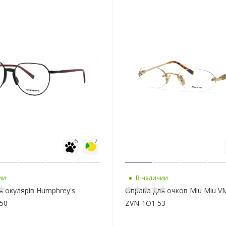
6
7
ии
В наличии
я окулярів Humphrey's
Оправа для очков Miu Miu 
 50
ZVN-1O1 53