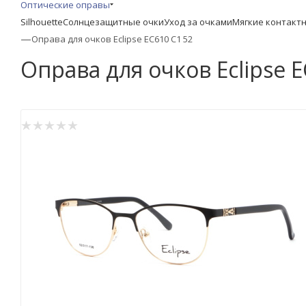
Оптические оправы
Silhouette
Солнцезащитные очки
Уход за очками
Мягкие контакт
—
Оправа для очков Eclipse EC610 C1 52
Оправа для очков Eclipse E