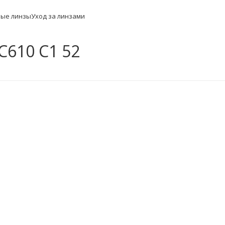
ные линзы
Уход за линзами
C610 C1 52