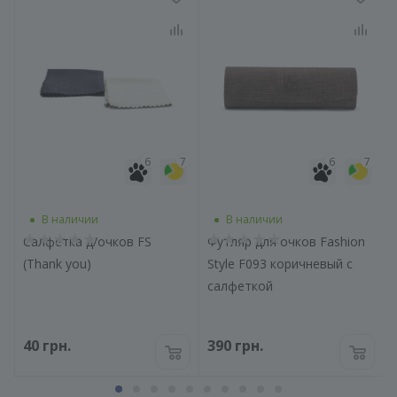
7
6
7
6
7
В наличии
В наличии
Салфетка д/очков FS
Футляр для очков Fashion
(Thank you)
Style F093 коричневый с
салфеткой
40
грн.
390
грн.