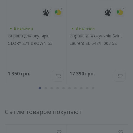
7
6
7
6
7
В наличии
В наличии
Оправа для окулярів
Оправа для окулярів Saint
GLORY 271 BROWN 53
Laurent SL 647/F 003 52
1 350
грн.
17 390
грн.
С этим товаром покупают