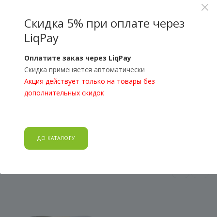
0
Скидка 5% при оплате через
LiqPay
Главная
—
Оплатите заказ через LiqPay
Скидка применяется автоматически
Каталог
—
Акция действует только на товары без
дополнительных скидок
Оптические оправы
—
Оправа для очков ESTEE Pierre LT2000 C1 54
Оправа для очков ESTEE
Pierre LT2000 C1 54
ДО КАТАЛОГУ