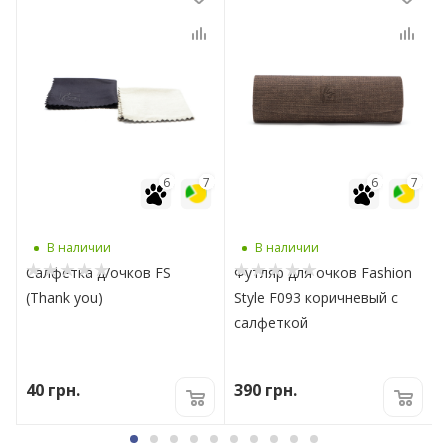
7
6
7
6
7
В наличии
В наличии
Салфетка д/очков FS
Футляр для очков Fashion
(Thank you)
Style F093 коричневый с
салфеткой
40
грн.
390
грн.