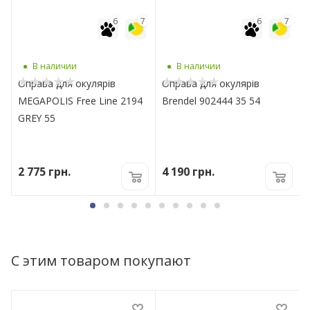
7
6
7
6
7
В наличии
В наличии
Оправа для окулярів
Оправа для окулярів
MEGAPOLIS Free Line 2194
Brendel 902444 35 54
GREY 55
2 775
грн.
4 190
грн.
С этим товаром покупают