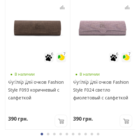
7
6
7
6
7
В наличии
В наличии
Футляр для очков Fashion
Футляр для очков Fashion
Style F093 коричневый с
Style F024 светло
салфеткой
фиолетовый с салфеткой
390
грн.
390
грн.