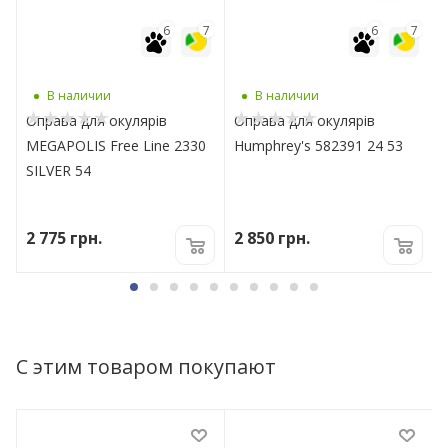
7
6
7
6
7
В наличии
В наличии
Оправа для окулярів
Оправа для окулярів
MEGAPOLIS Free Line 2330
Humphrey's 582391 24 53
SILVER 54
2 775
грн.
2 850
грн.
С этим товаром покупают