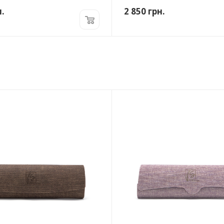
.
2 850
грн.