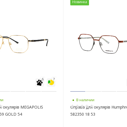
Новинка
6
7
ии
В наличии
я окулярів MEGAPOLIS
Оправа для окулярів Humphre
59 GOLD 54
582350 18 53