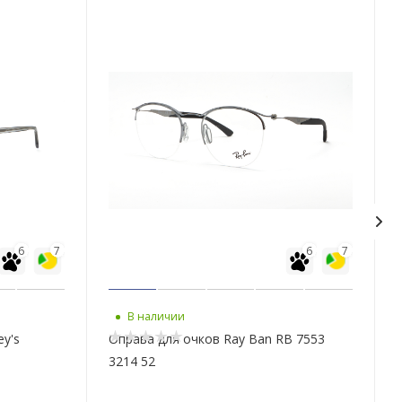
6
7
6
7
В наличии
y's
Оправа для очков Ray Ban RB 7553
3214 52