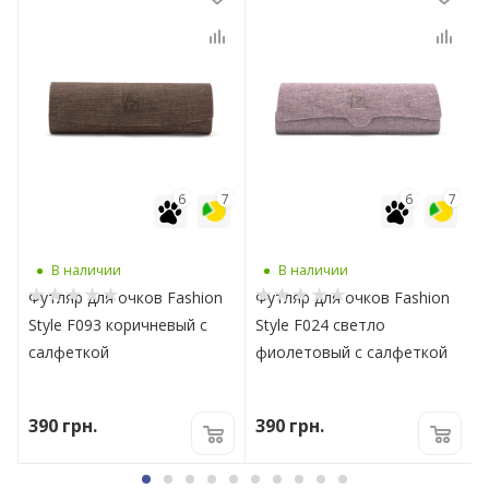
7
6
7
6
7
В наличии
В наличии
Футляр для очков Fashion
Футляр для очков Fashion
Style F093 коричневый с
Style F024 светло
салфеткой
фиолетовый с салфеткой
390
грн.
390
грн.