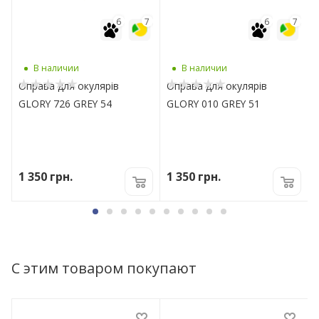
7
6
7
6
7
В наличии
В наличии
O
Оправа для окулярів
Оправа для окулярів
GLORY 726 GREY 54
GLORY 010 GREY 51
1 350
грн.
1 350
грн.
С этим товаром покупают