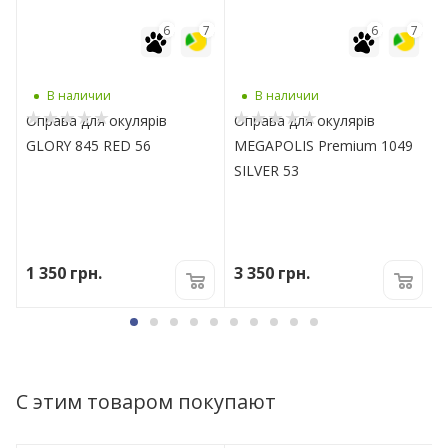
7
6
7
6
7
В наличии
В наличии
Оправа для окулярів
Оправа для окулярів
GLORY 845 RED 56
MEGAPOLIS Premium 1049
SILVER 53
1 350
грн.
3 350
грн.
С этим товаром покупают