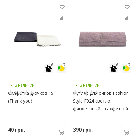
7
6
7
6
7
В наличии
В наличии
Салфетка д/очков FS
Футляр для очков Fashion
(Thank you)
Style F024 светло
фиолетовый с салфеткой
40
грн.
390
грн.