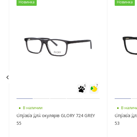
Новинка
Новинка
6
7
В наличии
В налич
Оправа для окулярів GLORY 724 GREY
Оправа дл
55
53