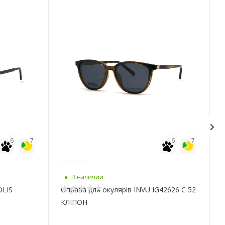
6
7
6
7
В наличии
OLIS
Оправа для окулярів INVU IG42626 С 52
КЛІПОН