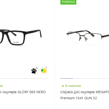
Новинка
6
7
ии
В наличии
я окулярів GLORY 060 NERO
Оправа для окулярів MEGAP
Premium 1041 GUN 52