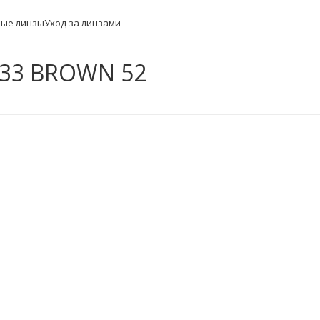
ные линзы
Уход за линзами
533 BROWN 52