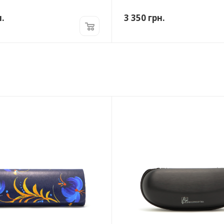
.
3 350
грн.