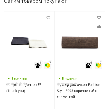
С этим товаром покупают
7
6
7
6
7
В наличии
В наличии
Салфетка д/очков FS
Футляр для очков Fashion
(Thank you)
Style F093 коричневый с
салфеткой