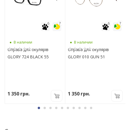
7
6
7
6
7
В наличии
В наличии
R
Оправа для окулярів
Оправа для окулярів
GLORY 724 BLACK 55
GLORY 010 GUN 51
1 350
грн.
1 350
грн.