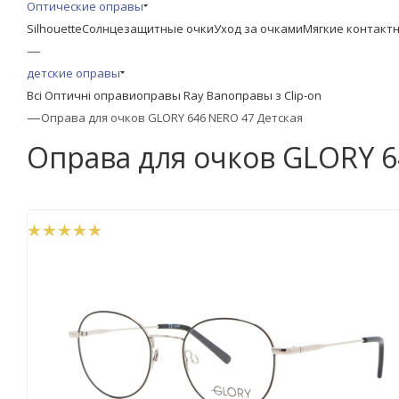
Оптические оправы
Silhouette
Солнцезащитные очки
Уход за очками
Мягкие контакт
—
детские оправы
Всі Оптичні оправи
оправы Ray Ban
оправы з Clip-on
—
Оправа для очков GLORY 646 NERO 47 Детская
Оправа для очков GLORY 6