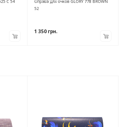
525 C 54
Оправа для очков GLORY 778 BROWN
52
1 350
грн.