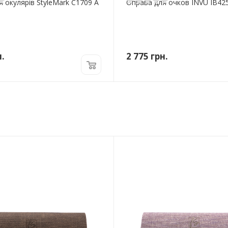
 окулярів StyleMark C1709 A
Оправа для очков INVU IB42
.
2 775
грн.