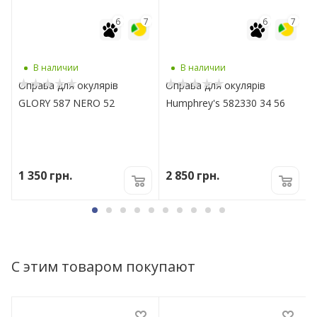
7
6
7
6
7
В наличии
В наличии
Оправа для окулярів
Оправа для окулярів
GLORY 587 NERO 52
Humphrey's 582330 34 56
1 350
грн.
2 850
грн.
С этим товаром покупают