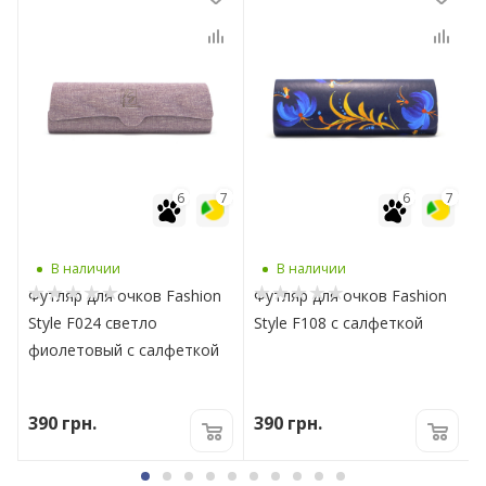
7
6
7
6
7
В наличии
В наличии
Футляр для очков Fashion
Футляр для очков Fashion
Style F024 светло
Style F108 с салфеткой
фиолетовый с салфеткой
390
грн.
390
грн.