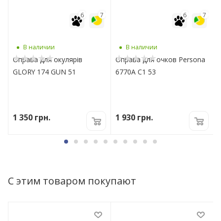
7
6
7
6
7
В наличии
В наличии
Оправа для окулярів
Оправа для очков Persona
GLORY 174 GUN 51
6770A C1 53
1 350
грн.
1 930
грн.
С этим товаром покупают