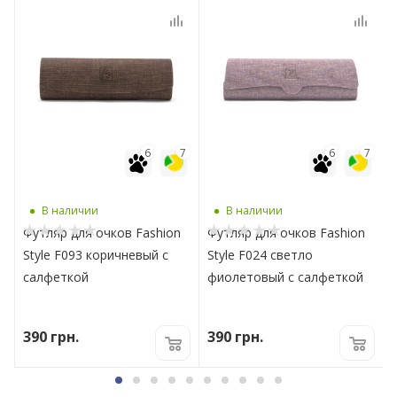
7
6
7
6
7
В наличии
В наличии
Футляр для очков Fashion
Футляр для очков Fashion
Style F093 коричневый с
Style F024 светло
салфеткой
фиолетовый с салфеткой
390
грн.
390
грн.