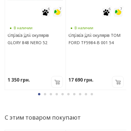
7
6
7
6
7
В наличии
В наличии
Оправа для окулярів
Оправа для окулярів TOM
GLORY 848 NERO 52
FORD TF5984-B 001 54
1 350
грн.
17 690
грн.
С этим товаром покупают