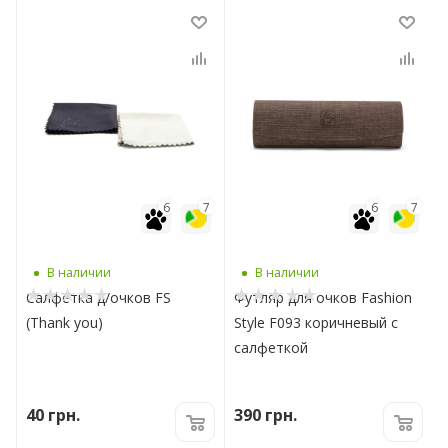
7
6
7
6
7
В наличии
В наличии
Салфетка д/очков FS
Футляр для очков Fashion
(Thank you)
Style F093 коричневый с
салфеткой
40
грн.
390
грн.