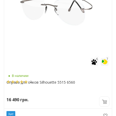
6
7
В наличии
2
Оправа для очков Silhouette 5515 6560
16 490
грн.
Хит