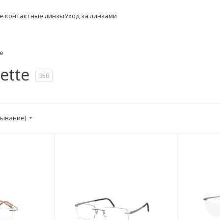
е контактные линзы
Уход за линзами
te
ette
350
бывание)