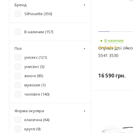
Бренд
Silhouette (
350
)
В наличии (
157
)
В наличии
3
Оправа для очков
Пол
5541 3530
унісекс (
121
)
унисекс (
3
)
16 590
грн.
жіночі (
85
)
мужские (
1
)
чоловічі (
140
)
Форма окуляра
класична (
64
)
круглі (
9
)