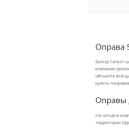
Оправа 
Бренд Силуэт ши
компания произ
Silhouette всег
купить понрави
Оправы 
На сегодня ком
территории Евро