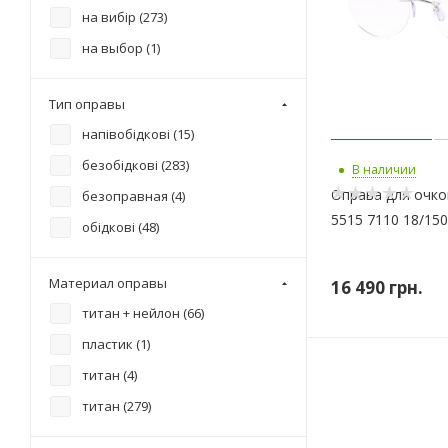
на вибір (
273
)
на выбор (
1
)
Тип оправы
напівобідкові (
15
)
безобідкові (
283
)
В наличии
Оправа для очков
безоправная (
4
)
5515 7110 18/150
обідкові (
48
)
Материал оправы
16 490
грн.
титан + нейлон (
66
)
пластик (
1
)
титан (
4
)
титан (
279
)