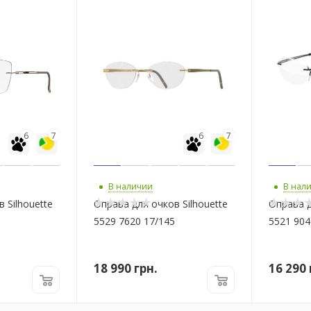
6
7
6
7
В наличии
В нал
 Silhouette
Оправа для очков Silhouette
Оправа д
5529 7620 17/145
5521 904
18 990
грн.
16 290