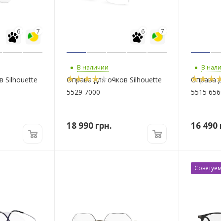
6
7
6
7
В наличии
В нал
4
 Silhouette
Оправа для очков Silhouette
Оправа д
5529 7000
5515 656
18 990
грн.
16 490
Советуе