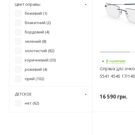
Цвет оправы
бежевий (
1
)
блакитний (
2
)
бордовий (
4
)
зелений (
8
)
золотистий (
82
)
коричневий (
33
)
В наличии
Оправа для очков
рожевий (
4
)
5541 4540 17/140
сірий (
102
)
синій (
22
)
ДЕТСКОЕ
16 590
грн.
фіолетовий (
9
)
нет (
62
)
червоний (
14
)
чорний (
59
)