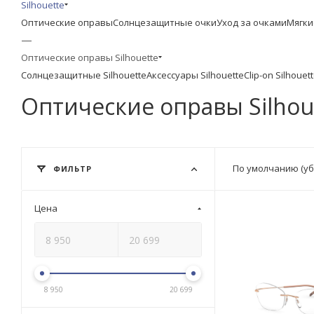
Silhouette
Оптические оправы
Солнцезащитные очки
Уход за очками
Мягки
—
Оптические оправы Silhouette
Солнцезащитные Silhouette
Аксессуары Silhouette
Clip-on Silhouet
Оптические оправы Silhou
По умолчанию (у
ФИЛЬТР
Цена
8 950
20 699