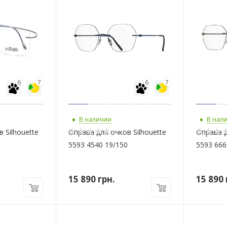
6
7
6
7
В наличии
В нал
 Silhouette
Оправа для очков Silhouette
Оправа д
5593 4540 19/150
5593 666
15 890
грн.
15 890