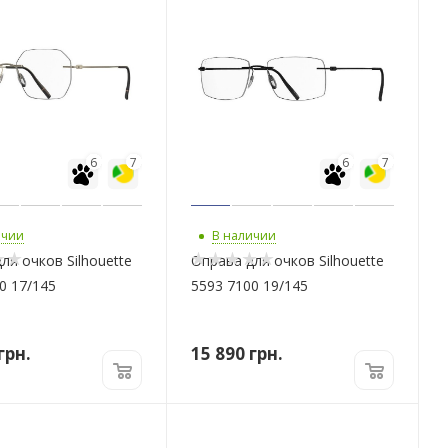
6
7
6
7
ичии
В наличии
ля очков Silhouette
Оправа для очков Silhouette
0 17/145
5593 7100 19/145
грн.
15 890
грн.