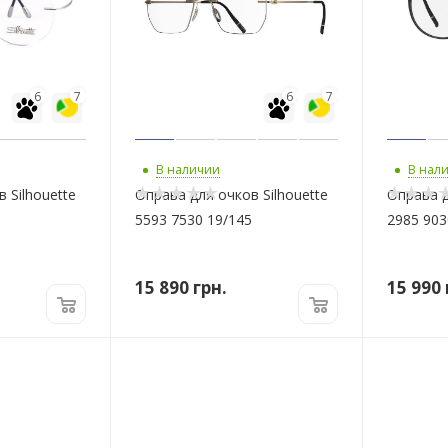
6
7
6
7
В наличии
В нал
 Silhouette
Оправа для очков Silhouette
Оправа д
5593 7530 19/145
2985 903
15 890
грн.
15 990