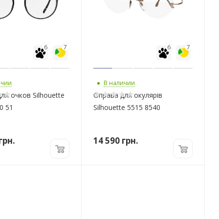
6
7
6
7
ичии
В наличии
ля очков Silhouette
Оправа для окулярів
0 51
Silhouette 5515 8540
грн.
14 590
грн.