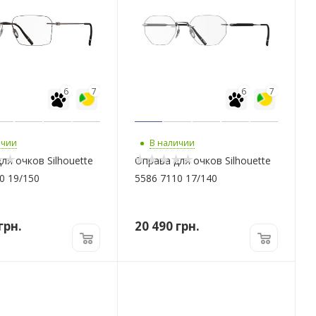
6
7
6
7
ичии
В наличии
ля очков Silhouette
Оправа для очков Silhouette
0 19/150
5586 7110 17/140
грн.
20 490
грн.