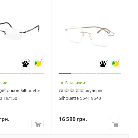
6
7
6
7
ичии
В наличии
ля очков Silhouette
Оправа для окулярів
0 19/150
Silhouette 5541 8540
грн.
16 590
грн.