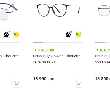
6
7
6
7
В наличии
В нал
 Silhouette
Оправа для очков Silhouette
Оправа д
1626 9030 53
5593 604
15 990
грн.
15 890