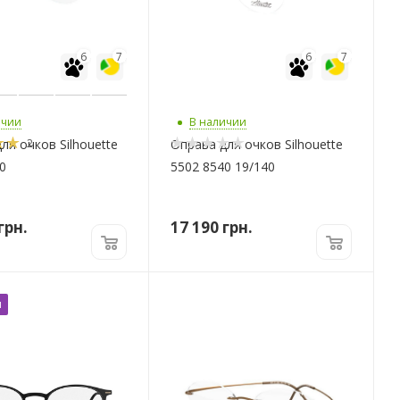
6
7
6
7
ичии
В наличии
2
ля очков Silhouette
Оправа для очков Silhouette
0
5502 8540 19/140
грн.
17 190
грн.
м