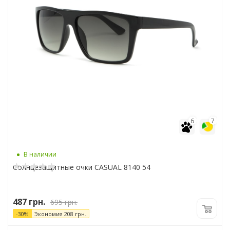
6
7
В наличии
Солнцезащитные очки CASUAL 8140 54
487
грн.
695
грн.
-
30
%
Экономия
208
грн.