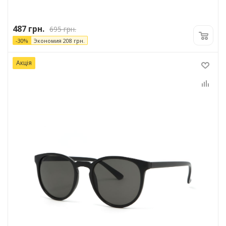
487
грн.
695
грн.
-
30
%
Экономия
208
грн.
Акція