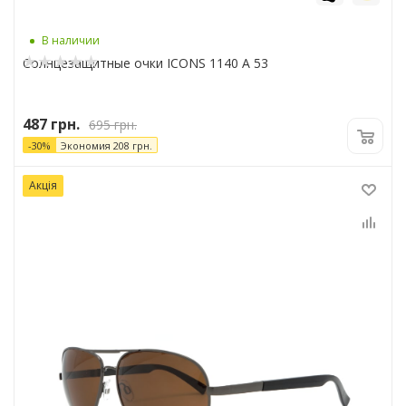
В наличии
Солнцезащитные очки ICONS 1140 A 53
487
грн.
695
грн.
-
30
%
Экономия
208
грн.
Акція