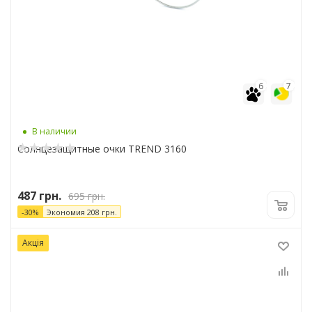
6
7
В наличии
Солнцезащитные очки TREND 3160
487
грн.
695
грн.
-
30
%
Экономия
208
грн.
Акція