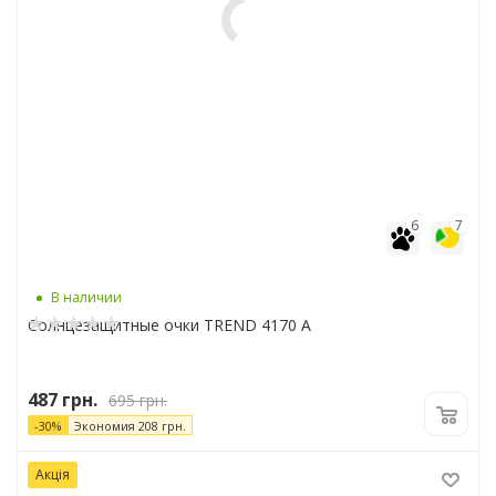
6
7
В наличии
Солнцезащитные очки TREND 4170 A
487
грн.
695
грн.
-
30
%
Экономия
208
грн.
Акція