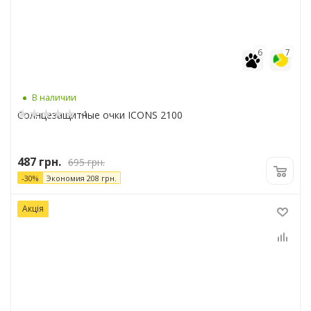
6
7
В наличии
-1
Солнцезащитные очки ICONS 2100
487
грн.
695
грн.
-
30
%
Экономия
208
грн.
Акція