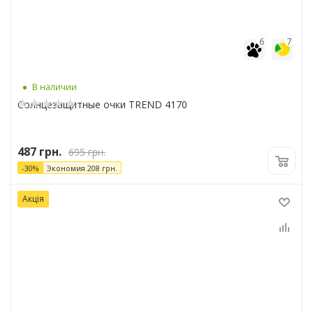
6
7
В наличии
Солнцезащитные очки TREND 4170
487
грн.
695
грн.
-
30
%
Экономия
208
грн.
Акція