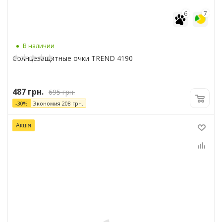
6
7
В наличии
Солнцезащитные очки TREND 4190
487
грн.
695
грн.
-
30
%
Экономия
208
грн.
Акція