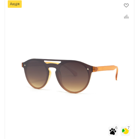
Акція
6
7