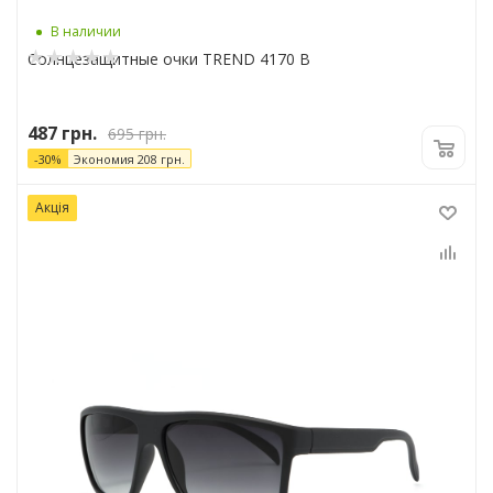
В наличии
Солнцезащитные очки TREND 4170 B
487
грн.
695
грн.
-
30
%
Экономия
208
грн.
Акція