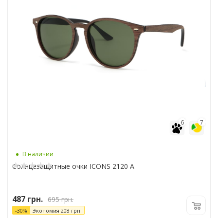
6
7
В наличии
Солнцезащитные очки ICONS 2120 A
487
грн.
695
грн.
-
30
%
Экономия
208
грн.