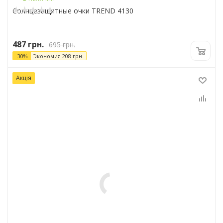
Солнцезащитные очки TREND 4130
487
грн.
695
грн.
-
30
%
Экономия
208
грн.
Акція