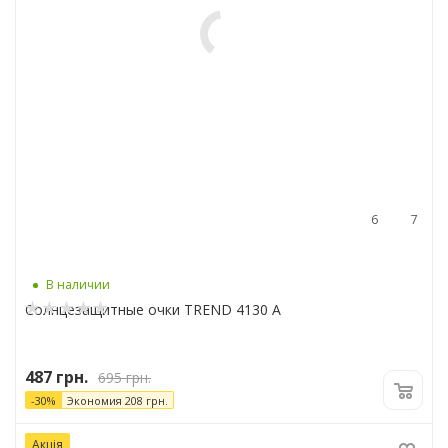
6
7
В наличии
Солнцезащитные очки TREND 4130 A
487
грн.
695
грн.
-
30
%
Экономия
208
грн.
Акція