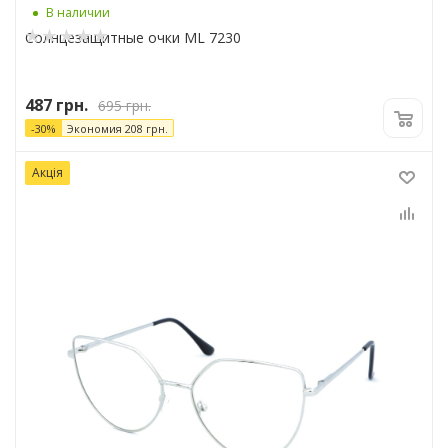
В наличии
Солнцезащитные очки ML 7230
487
грн.
695
грн.
-
30
%
Экономия
208
грн.
Акція