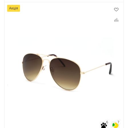
Акція
6
7