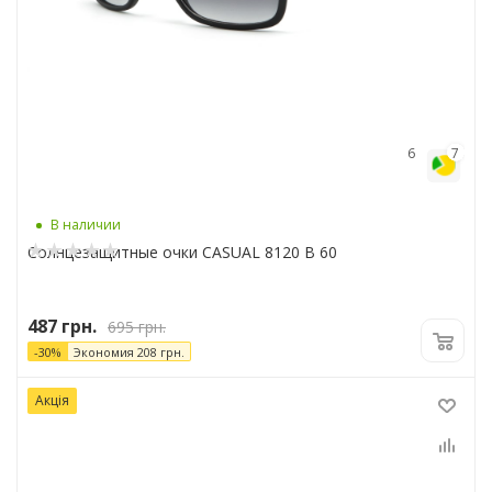
6
7
В наличии
Солнцезащитные очки CASUAL 8120 B 60
487
грн.
695
грн.
-
30
%
Экономия
208
грн.
Акція