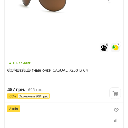
6
7
В наличии
Солнцезащитные очки CASUAL 7250 B 64
487
грн.
695
грн.
-
30
%
Экономия
208
грн.
Акція