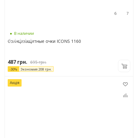
6
7
В наличии
Солнцезащитные очки ICONS 1160
487
грн.
695
грн.
-
30
%
Экономия
208
грн.
Акція