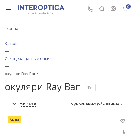
0
Главная
—
Каталог
—
Солнцезащитные очки
—
окуляри Ray Ban
окуляри Ray Ban
150
По умолчанию (убывание)
ФИЛЬТР
Акція