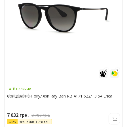
6
7
В наличии
Сонцезахисні окуляри Ray Ban RB 4171 622/T3 54 Erica
7 032
грн.
8 790
грн.
-
20
%
Экономия
1 758
грн.