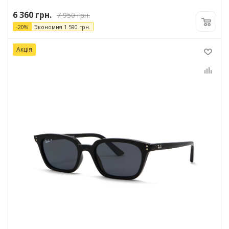
6 360
грн.
7 950
грн.
-
20
%
Экономия
1 590
грн.
Акція