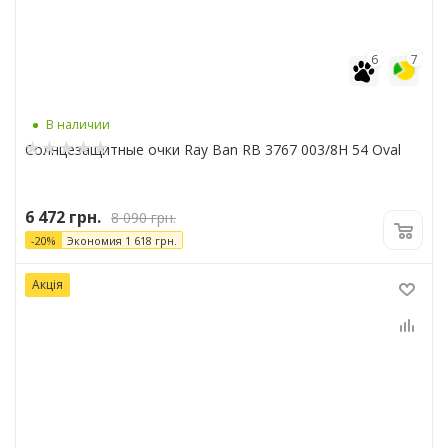
6
7
В наличии
Солнцезащитные очки Ray Ban RB 3767 003/8H 54 Oval
6 472
грн.
8 090
грн.
-
20
%
Экономия
1 618
грн.
Акція