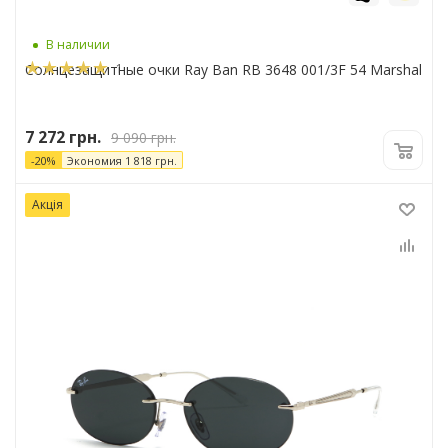
В наличии
1
Солнцезащитные очки Ray Ban RB 3648 001/3F 54 Marshal
7 272
грн.
9 090
грн.
-
20
%
Экономия
1 818
грн.
Акція