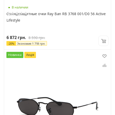
В наличии
Солнцезащитные очки Ray Ban RB 3768 001/D0 56 Active
Lifestyle
6 872
грн.
8 590
грн.
-
20
%
Экономия
1 718
грн.
Новинка
Акція