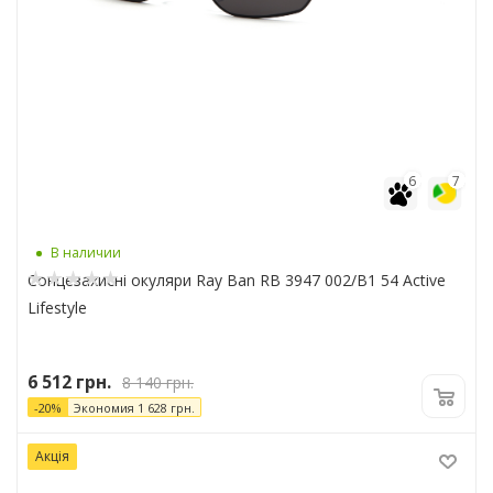
6
7
В наличии
Сонцезахисні окуляри Ray Ban RB 3947 002/B1 54 Active
Lifestyle
6 512
грн.
8 140
грн.
-
20
%
Экономия
1 628
грн.
Акція