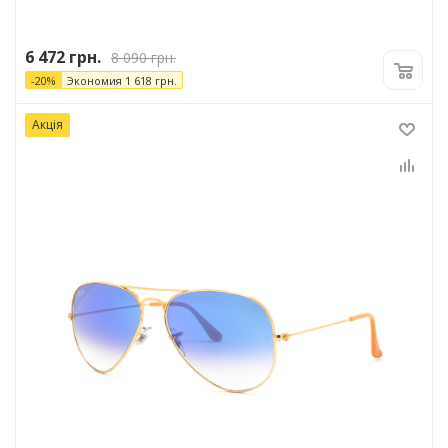
6 472
грн.
8 090
грн.
-
20
%
Экономия
1 618
грн.
Акція