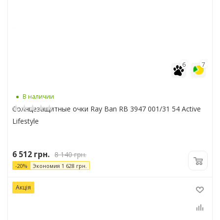
6
7
В наличии
Солнцезащитные очки Ray Ban RB 3947 001/31 54 Active
Lifestyle
6 512
грн.
8 140
грн.
-
20
%
Экономия
1 628
грн.
Акція