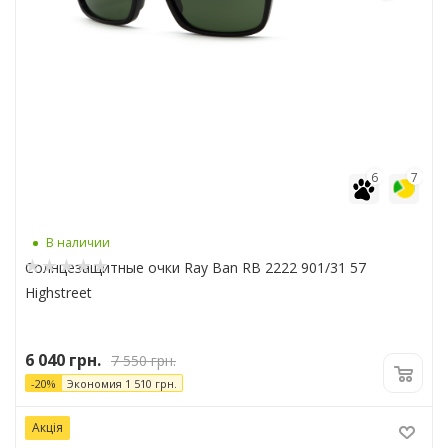
6
7
В наличии
Солнцезащитные очки Ray Ban RB 2222 901/31 57
Highstreet
6 040
грн.
7 550
грн.
-
20
%
Экономия
1 510
грн.
Акція