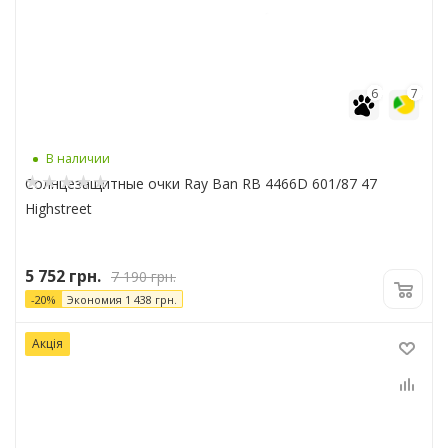
6
7
В наличии
Солнцезащитные очки Ray Ban RB 4466D 601/87 47
Highstreet
5 752
грн.
7 190
грн.
-
20
%
Экономия
1 438
грн.
Акція