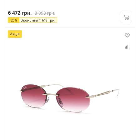
6 472
грн.
8 090
грн.
-
20
%
Экономия
1 618
грн.
Акція