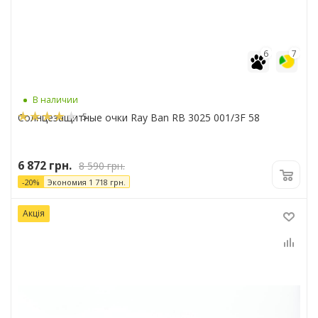
6
7
В наличии
5
Солнцезащитные очки Ray Ban RB 3025 001/3F 58
6 872
грн.
8 590
грн.
-
20
%
Экономия
1 718
грн.
Акція