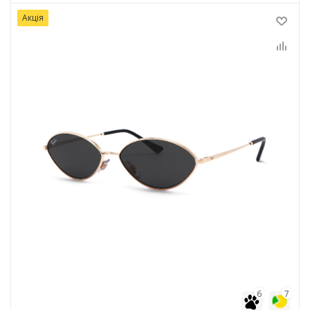
Акція
6
7