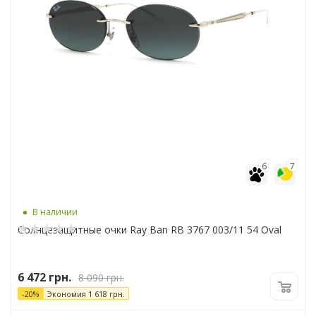
6
7
В наличии
Солнцезащитные очки Ray Ban RB 3767 003/11 54 Oval
6 472
грн.
8 090
грн.
-
20
%
Экономия
1 618
грн.