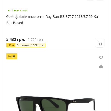
В наличии
Солнцезащитные очки Ray Ban RB 3757 9213/87 59 Kai
Bio-Based
5 432
грн.
6 790
грн.
-
20
%
Экономия
1 358
грн.
Акція