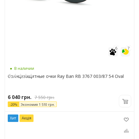
6
7
В наличии
Солнцезащитные очки Ray Ban RB 3767 003/87 54 Oval
6 040
грн.
7 550
грн.
-
20
%
Экономия
1 510
грн.
Хит
Акція