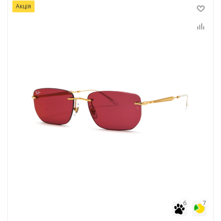
Акція
6
7