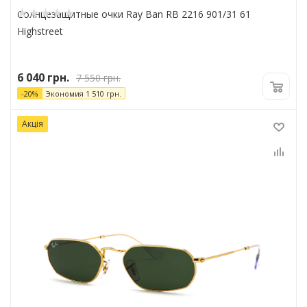
Солнцезащитные очки Ray Ban RB 2216 901/31 61
Highstreet
6 040
грн.
7 550
грн.
-
20
%
Экономия
1 510
грн.
Акція