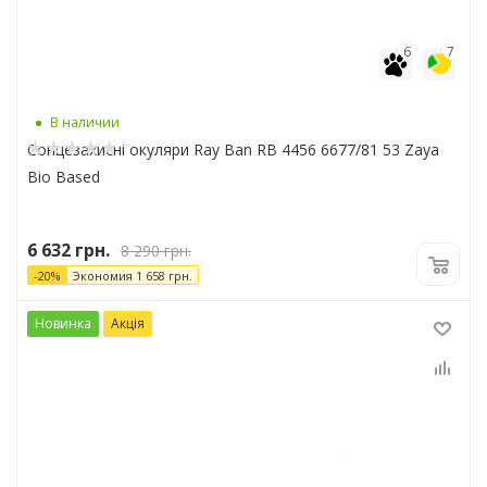
6
7
В наличии
Сонцезахисні окуляри Ray Ban RB 4456 6677/81 53 Zaya
Bio Based
6 632
грн.
8 290
грн.
-
20
%
Экономия
1 658
грн.
Новинка
Акція