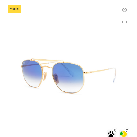
Акція
6
7