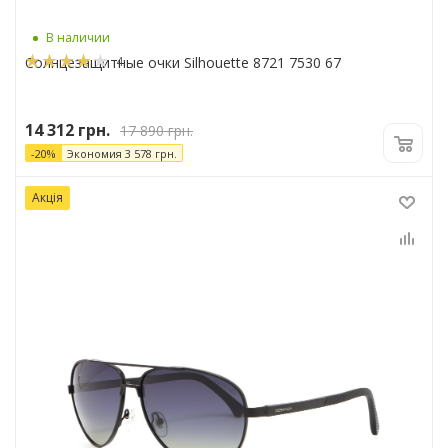
В наличии
4
Солнцезащитные очки Silhouette 8721 7530 67
14 312
грн.
17 890
грн.
-
20
%
Экономия
3 578
грн.
Акція