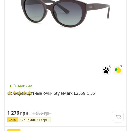
6
7
В наличии
1
Солнцезащитные очки StyleMark L2558 C 55
1 276
грн.
1 595
грн.
-
20
%
Экономия
319
грн.