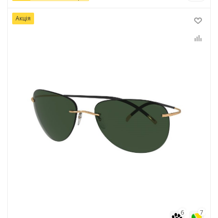
Акція
6
7