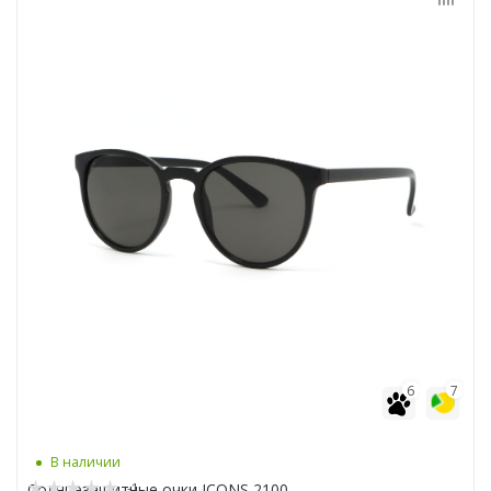
6
7
В наличии
-1
Солнцезащитные очки ICONS 2100