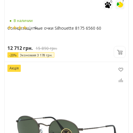
6
7
В наличии
6
Солнцезащитные очки Silhouette 8175 6560 60
12 712
грн.
15 890
грн.
-
20
%
Экономия
3 178
грн.
Акція