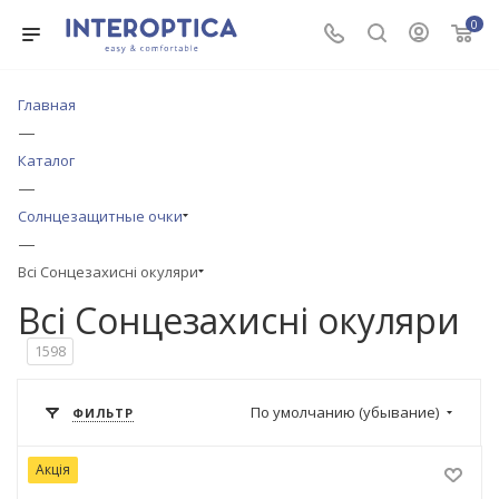
0
Главная
—
Каталог
—
Солнцезащитные очки
—
Всі Сонцезахисні окуляри
Всі Сонцезахисні окуляри
1598
По умолчанию (убывание)
ФИЛЬТР
Акція