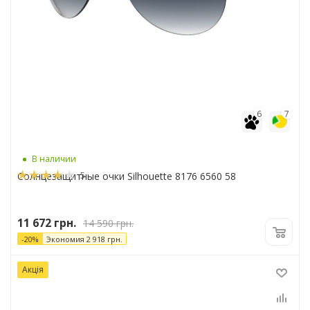
6
7
В наличии
5
Солнцезащитные очки Silhouette 8176 6560 58
11 672
грн.
14 590
грн.
-
20
%
Экономия
2 918
грн.
Акція