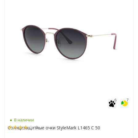
6
7
В наличии
3
Солнцезащитные очки StyleMark L1465 C 50