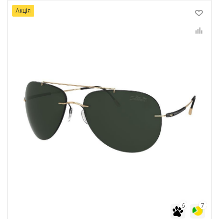
Акція
6
7