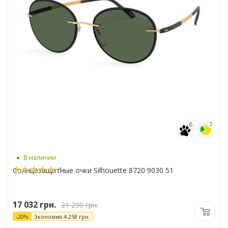
6
7
В наличии
1
Солнцезащитные очки Silhouette 8720 9030 51
17 032
грн.
21 290
грн.
-
20
%
Экономия
4 258
грн.