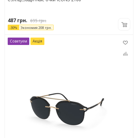
487
грн.
695
грн.
-
30
%
Экономия
208
грн.
Советуем
Акція