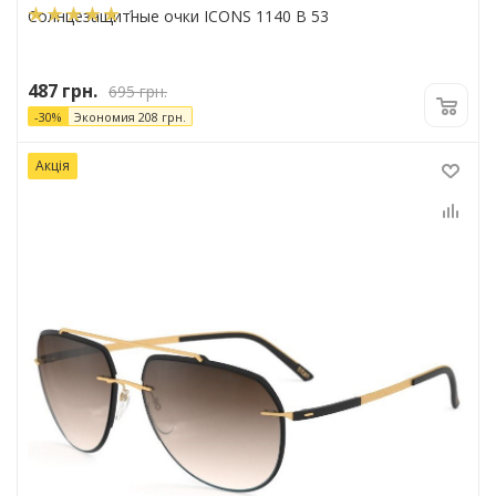
1
Солнцезащитные очки ICONS 1140 B 53
487
грн.
695
грн.
-
30
%
Экономия
208
грн.
Акція