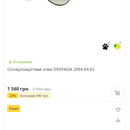
6
7
В наличии
Солнцезащитные очки DESPADA 2094 04 62
1 560
грн.
1 950
грн.
-
20
%
Экономия
390
грн.
Акція