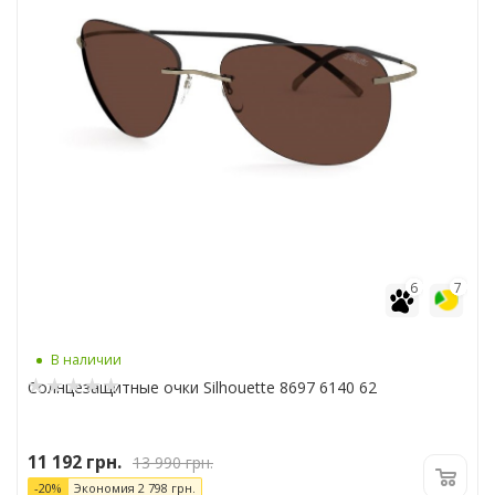
6
7
В наличии
Солнцезащитные очки Silhouette 8697 6140 62
11 192
грн.
13 990
грн.
-
20
%
Экономия
2 798
грн.