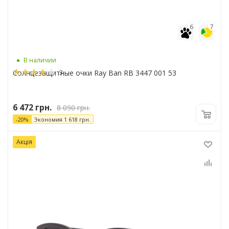
6
7
В наличии
3
Солнцезащитные очки Ray Ban RB 3447 001 53
6 472
грн.
8 090
грн.
-
20
%
Экономия
1 618
грн.
Акція