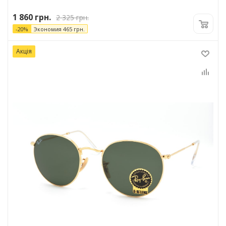
1 860
грн.
2 325
грн.
-
20
%
Экономия
465
грн.
Акція