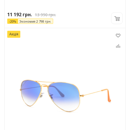
11 192
грн.
13 990
грн.
-
20
%
Экономия
2 798
грн.
Акція