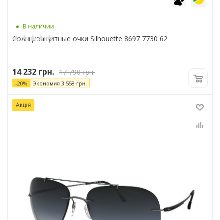
В наличии
Солнцезащитные очки Silhouette 8697 7730 62
14 232
грн.
17 790
грн.
-
20
%
Экономия
3 558
грн.
Акція