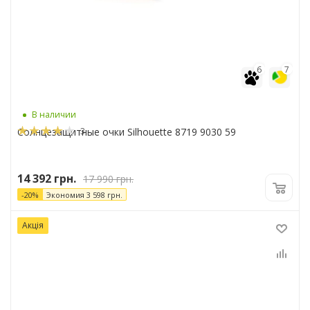
6
7
В наличии
3
Солнцезащитные очки Silhouette 8719 9030 59
14 392
грн.
17 990
грн.
-
20
%
Экономия
3 598
грн.
Акція