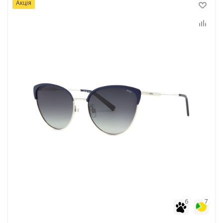
Акція
6
7