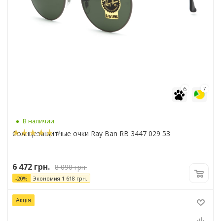
6
7
В наличии
2
Солнцезащитные очки Ray Ban RB 3447 029 53
6 472
грн.
8 090
грн.
-
20
%
Экономия
1 618
грн.
Акція