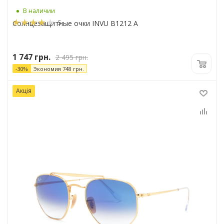
В наличии
5
Солнцезащитные очки INVU B1212 A
1 747
грн.
2 495
грн.
-
30
%
Экономия
748
грн.
Акція