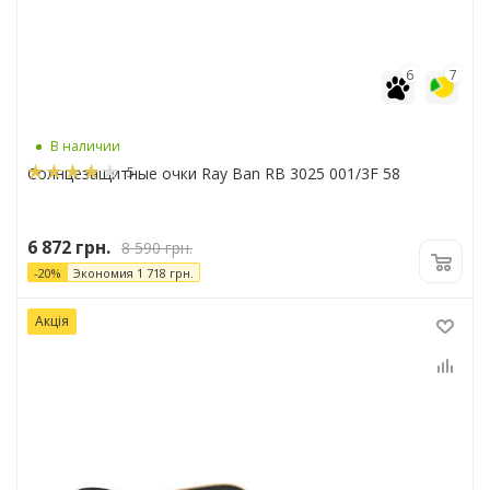
6
7
В наличии
5
Солнцезащитные очки Ray Ban RB 3025 001/3F 58
6 872
грн.
8 590
грн.
-
20
%
Экономия
1 718
грн.
Акція